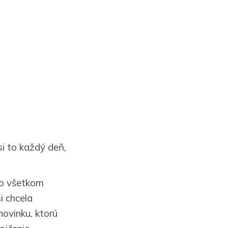
i to každý deň,
 vo všetkom
i chcela
novinku, ktorú