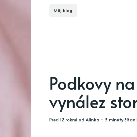
Môj blog
Podkovy na 
vynález sto
pred 12 rokmi
od
Alinka
• 3 minúty čítan