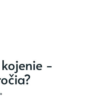
kojenie -
ročia?
ia