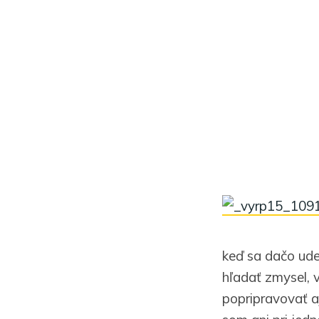
keď sa dačo udej
hľadať zmysel, 
popripravovať aj