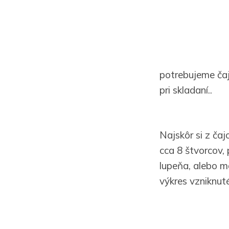
potrebujeme čajo
pri skladaní..
Najskôr si z ča
cca 8 štvorcov,
lupeňa, alebo m
výkres vzniknuté