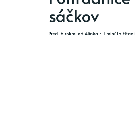
sáčkov
pred 16 rokmi
od
Alinka
• 1 minúta čítan