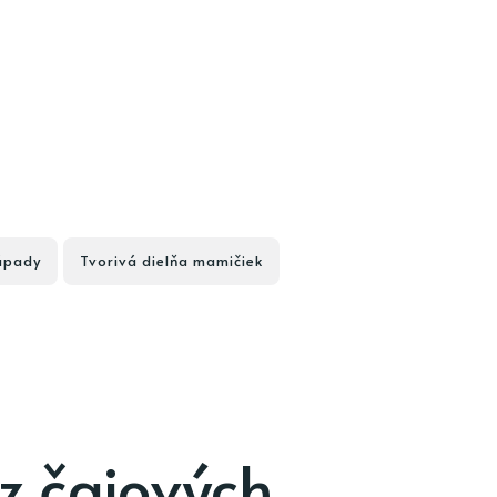
ápady
Tvorivá dielňa mamičiek
z čajových