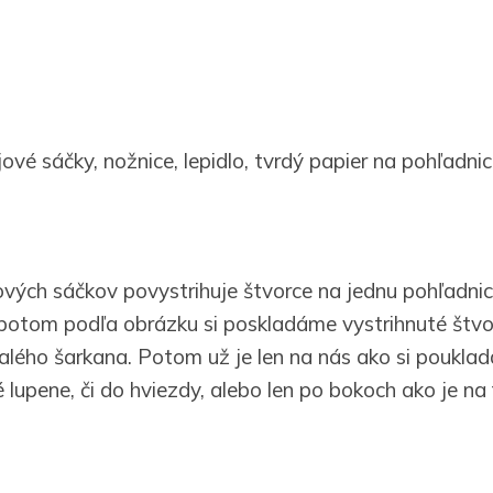
vé sáčky, nožnice, lepidlo, tvrdý papier na pohľadnic
jových sáčkov povystrihuje štvorce na jednu pohľadn
 potom podľa obrázku si poskladáme vystrihnuté štv
alého šarkana. Potom už je len na nás ako si poukla
 lupene, či do hviezdy, alebo len po bokoch ako je na 