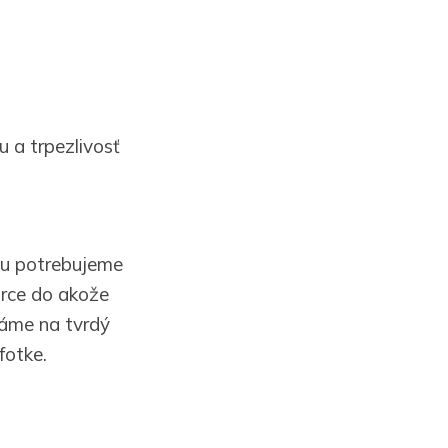
u a trpezlivosť
icu potrebujeme
orce do akože
dáme na tvrdý
fotke.