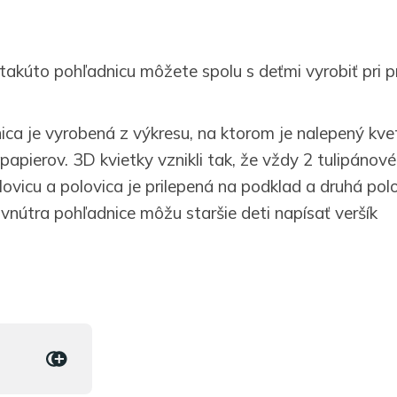
 takúto pohľadnicu môžete spolu s deťmi vyrobiť pri pr
ica je vyrobená z výkresu, na ktorom je nalepený kve
apierov. 3D kvietky vznikli tak, že vždy 2 tulipánové
ovicu a polovica je prilepená na podklad a druhá polo
vnútra pohľadnice môžu staršie deti napísať veršík