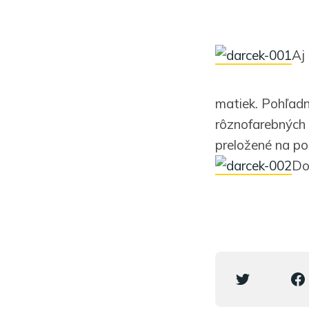
Aj
matiek. Pohľadn
rôznofarebných p
preložené na pol
Do