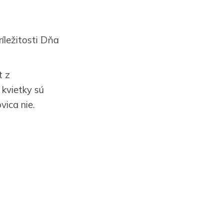
íležitosti Dňa
t z
 kvietky sú
vica nie.