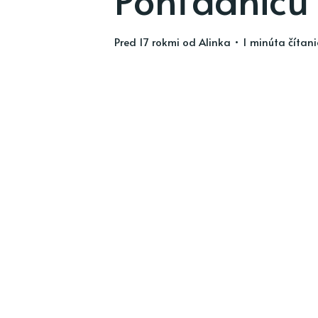
pred 17 rokmi
od
Alinka
• 1 minúta čítan