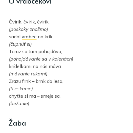
O vrabčekovi
Čvirik, čvirik, čvirik,
(poskoky znožmo)
sadol
vrabec
na krík.
(čupnúť si)
Teraz sa tam pohojdáva,
(pohojdávanie sa v kolenách)
krídelkami na nás máva.
(mávanie rukami)
Zrazu frnk – brnk do lesa,
(tlieskanie)
chyťte si ma – smeje sa.
(bežanie)
Žaba