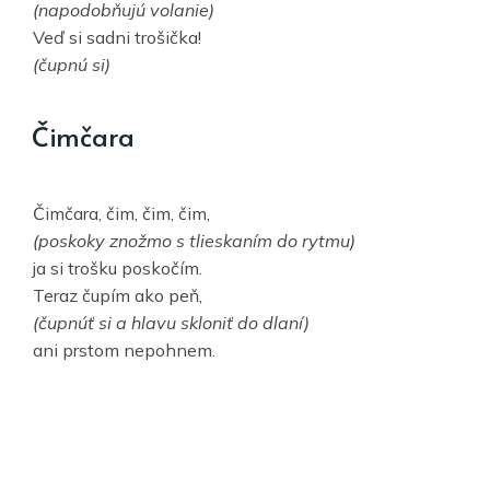
(napodobňujú volanie)
Veď si sadni trošička!
(čupnú si)
Čimčara
Čimčara, čim, čim, čim,
(poskoky znožmo s tlieskaním do rytmu)
ja si trošku poskočím.
Teraz čupím ako peň,
(čupnúť si a hlavu skloniť do dlaní)
ani prstom nepohnem.