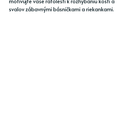
motivujte vaše ratolesti k rozhýbaniu kostí a
svalov zábavnými básničkami a riekankami.