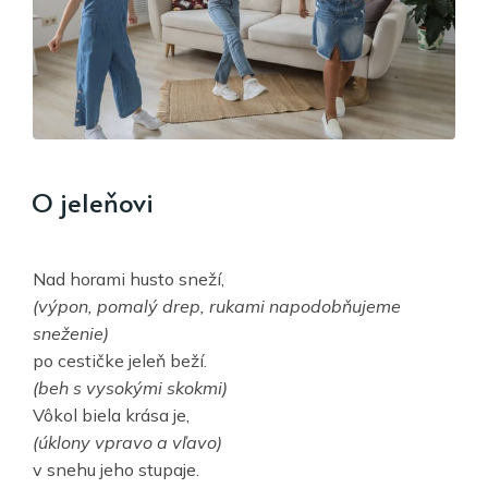
O jeleňovi
Nad horami husto sneží,
(výpon, pomalý drep, rukami napodobňujeme
sneženie)
po cestičke jeleň beží.
(beh s vysokými skokmi)
Vôkol biela krása je,
(úklony vpravo a vľavo)
v snehu jeho stupaje.