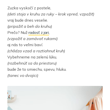
Zuzka vyskočí z postele,
(deti stoja v kruhu za ruky – krok vpred, vzpažiť)
vraj bude dnes veselie.
(pripažiť a beh do kruhu)
Prečo? Nuž
radosť z jari
,
(vzpažiť a zamávať rukami)
aj nás to veľmi baví.
(chôdza vzad a roztiahnuť kruh)
Vybehneme na zelenú lúku,
(rozbehnúť sa do priestoru)
bude že to smiechu, spevu, hluku.
(tanec vo dvojici)