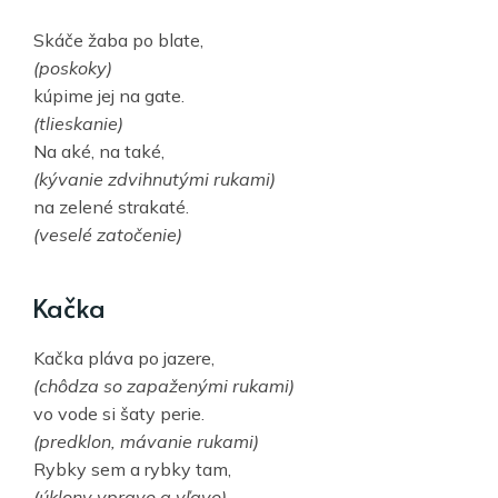
Skáče žaba po blate,
(poskoky)
kúpime jej na gate.
(tlieskanie)
Na aké, na také,
(kývanie zdvihnutými rukami)
na zelené strakaté.
(veselé zatočenie)
Kačka
Kačka pláva po jazere,
(chôdza so zapaženými rukami)
vo vode si šaty perie.
(predklon, mávanie rukami)
Rybky sem a rybky tam,
(úklony vpravo a vľavo)