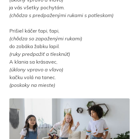
ja vás všetky pochytám.
(chôdza s predpaženými rukami s potleskom)
Prišiel káčer ťapi, ťapi,
(chôdza so zapaženými rukami)
do zobáka žabku lapil.
(ruky predpažiť a tlesknúť)
A klania sa krásavec,
(úklony vpravo a vľavo)
kačku volá na tanec.
(poskoky na mieste)