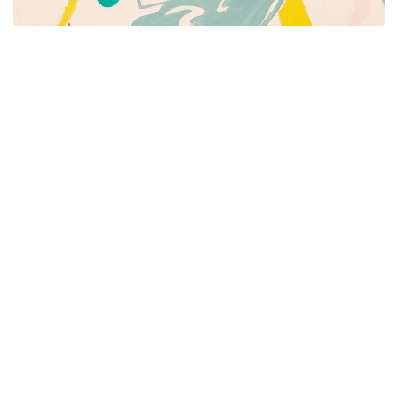
Píšeme pre mamičky aj oteckov. Kreatívne nápady
pre čas s deťmi. Články o rodine, básničky a pesničky
pre deti. Slovenské zvyky a sviatky a recepty.