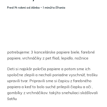
pred 14 rokmi
od
Alinka
• 1 minúta čítania
potrebujeme: 3 kancelárske papiere biele, farebné
papiere, vrchnáčiky z pet fliaš, lepidlo, nožnice
Deti si najskôr pokrčia papiere a potom sme ich
spoločne zlepili a nechali poriadne vyschnúť, trošku
upravili tvar. Pripravili sme si čapicu z farebného
papiera a keď to bolo suché prilepili čiapku a oči ,
gombíky z vrchnáčikov. takýto snehuliaci skášľovali
šatňu