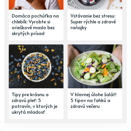
Domáca pochúťka na
Vstávanie bez stresu:
chlebík: Vyrobte si
Super rýchle a zdravé
orieškové maslo bez
raňajky
skrytých prísad
Tipy pre krásnu a
V hlavnej úlohe šalát!
zdravú pleť: 5
5 tipov na ľahkú a
potravín, v ktorých je
zdravú večeru
ukrytá mladosť