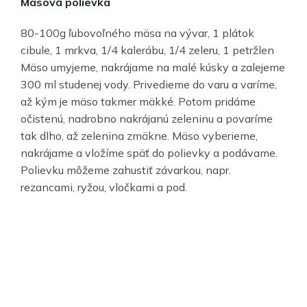
Mäsová polievka
80-100g ľubovoľného mäsa na vývar, 1 plátok
cibule, 1 mrkva, 1/4 kalerábu, 1/4 zeleru, 1 petržlen
Mäso umyjeme, nakrájame na malé kúsky a zalejeme
300 ml studenej vody. Privedieme do varu a varíme,
až kým je mäso takmer mäkké. Potom pridáme
očistenú, nadrobno nakrájanú zeleninu a povaríme
tak dlho, až zelenina zmäkne. Mäso vyberieme,
nakrájame a vložíme späť do polievky a podávame.
Polievku môžeme zahustiť závarkou, napr.
rezancami, ryžou, vločkami a pod.