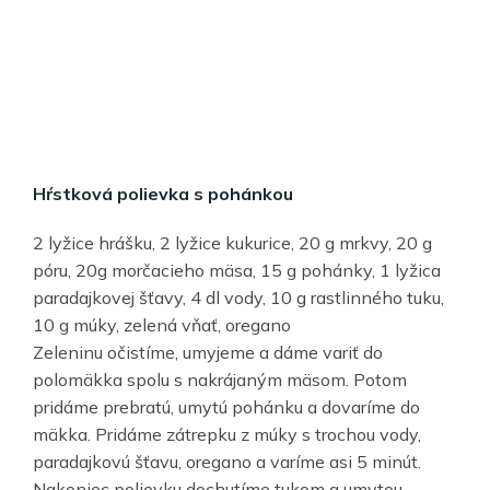
Hŕstková polievka s pohánkou
2 lyžice hrášku, 2 lyžice kukurice, 20 g mrkvy, 20 g
póru, 20g morčacieho mäsa, 15 g pohánky, 1 lyžica
paradajkovej šťavy, 4 dl vody, 10 g rastlinného tuku,
10 g múky, zelená vňať, oregano
Zeleninu očistíme, umyjeme a dáme variť do
polomäkka spolu s nakrájaným mäsom. Potom
pridáme prebratú, umytú pohánku a dovaríme do
mäkka. Pridáme zátrepku z múky s trochou vody,
paradajkovú šťavu, oregano a varíme asi 5 minút.
Nakoniec polievku dochutíme tukom a umytou