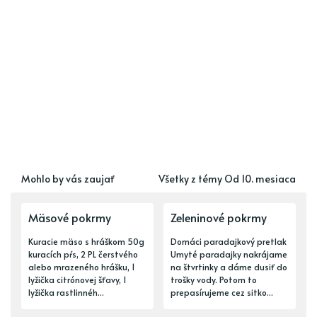
Mohlo by vás zaujať
Všetky z témy Od 10. mesiaca
Mäsové pokrmy
Zeleninové pokrmy
Kuracie mäso s hráškom 50g
Domáci paradajkový pretlak
kuracích pŕs, 2 PL čerstvého
Umyté paradajky nakrájame
alebo mrazeného hrášku, 1
na štvrtinky a dáme dusiť do
lyžička citrónovej šťavy, 1
trošky vody. Potom to
lyžička rastlinnéh...
prepasírujeme cez sitko...