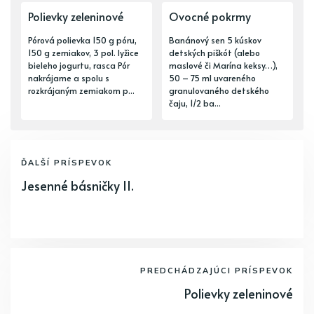
Polievky zeleninové
Ovocné pokrmy
Pórová polievka 150 g póru,
Banánový sen 5 kúskov
150 g zemiakov, 3 pol. lyžice
detských piškót (alebo
bieleho jogurtu, rasca Pór
maslové či Marína keksy…),
nakrájame a spolu s
50 – 75 ml uvareného
rozkrájaným zemiakom p...
granulovaného detského
čaju, 1/2 ba...
ĎALŠÍ PRÍSPEVOK
Jesenné básničky II.
PREDCHÁDZAJÚCI PRÍSPEVOK
Polievky zeleninové