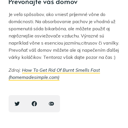
Prevoňajte váš domov
Je veľa spôsobov, ako vniesť príjemné vône do
domácnosti. Na absorbovanie pachov je vhodná už
spomenutá sóda bikarbóna, ale môžete použiť aj
najrôznejšie osviežovače vzduchu. Výrazné sú
napríklad vône s esenciou jazmínu,citrusov či vanilky.
Prevoňať váš domov môžete ale aj napečením ďalšej
várky koláčikov. Tentoraz však dajte pozor na čas :)
Zdroj:
How To Get Rid Of Burnt Smells Fast
(homemadesimple.com)