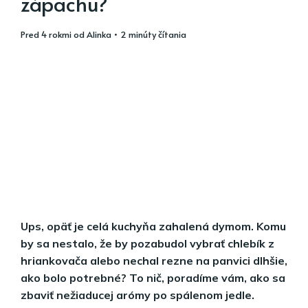
zápachu?
pred 4 rokmi
od
Alinka
• 2 minúty čítania
Ups, opäť je celá kuchyňa zahalená dymom. Komu
by sa nestalo, že by pozabudol vybrať chlebík z
hriankovača alebo nechal rezne na panvici dlhšie,
ako bolo potrebné? To nič, poradíme vám, ako sa
zbaviť nežiaducej arómy po spálenom jedle.