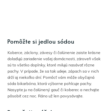
Pomôžte si jedlou sódou
Koberce, záclony, závesy či čalúnenie zaiste krásne
dolaďujú zariadenie vašej domácnosti, zároveň však
sú to všetko doplnky, ktoré milujú nasávať rôzne
pachy. V prípade, že sa tak udeje, zápach sa v nich
drží aj niekoľko dní. Pomôcť vám môže obyčajná
sóda bikarbóna, ktorá výborne pohlcuje pachy.
Nasypte ju na čalúnený gauč či koberec a nechajte
pôsobiť cez noc. Ráno už len povysávajte.