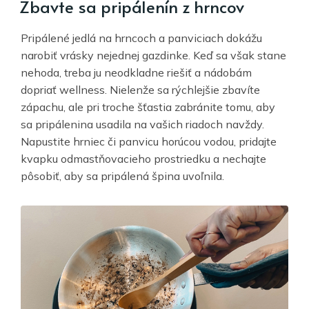
Zbavte sa pripálenín z hrncov
Pripálené jedlá na hrncoch a panviciach dokážu
narobiť vrásky nejednej gazdinke. Keď sa však stane
nehoda, treba ju neodkladne riešiť a nádobám
dopriať wellness. Nielenže sa rýchlejšie zbavíte
zápachu, ale pri troche šťastia zabránite tomu, aby
sa pripálenina usadila na vašich riadoch navždy.
Napustite hrniec či panvicu horúcou vodou, pridajte
kvapku odmastňovacieho prostriedku a nechajte
pôsobiť, aby sa pripálená špina uvoľnila.