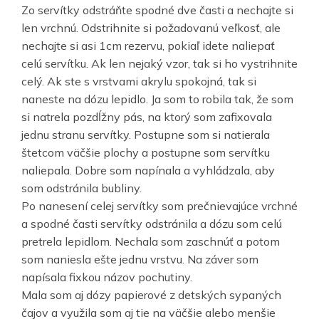
Zo servítky odstráňte spodné dve časti a nechajte si
len vrchnú. Odstrihnite si požadovanú veľkosť, ale
nechajte si asi 1cm rezervu, pokiaľ idete naliepať
celú servítku. Ak len nejaký vzor, tak si ho vystrihnite
celý. Ak ste s vrstvami akrylu spokojná, tak si
naneste na dózu lepidlo. Ja som to robila tak, že som
si natrela pozdĺžny pás, na ktorý som zafixovala
jednu stranu servítky. Postupne som si natierala
štetcom väčšie plochy a postupne som servítku
naliepala. Dobre som napínala a vyhládzala, aby
som odstránila bubliny.
Po nanesení celej servítky som prečnievajúce vrchné
a spodné časti servítky odstránila a dózu som celú
pretrela lepidlom. Nechala som zaschnúť a potom
som naniesla ešte jednu vrstvu. Na záver som
napísala fixkou názov pochutiny.
Mala som aj dózy papierové z detských sypaných
čajov a využila som aj tie na väčšie alebo menšie