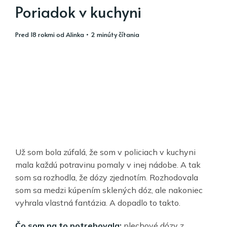
Poriadok v kuchyni
pred 18 rokmi
od
Alinka
• 2 minúty čítania
Už som bola zúfalá, že som v policiach v kuchyni
mala každú potravinu pomaly v inej nádobe. A tak
som sa rozhodla, že dózy zjednotím. Rozhodovala
som sa medzi kúpením sklených dóz, ale nakoniec
vyhrala vlastná fantázia. A dopadlo to takto.
Čo som na to potrebovala:
plechové dózy z