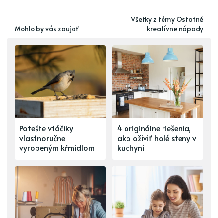
Všetky z témy Ostatné
Mohlo by vás zaujať
kreatívne nápady
Potešte vtáčiky
4 originálne riešenia,
vlastnoručne
ako oživiť holé steny v
vyrobeným kŕmidlom
kuchyni