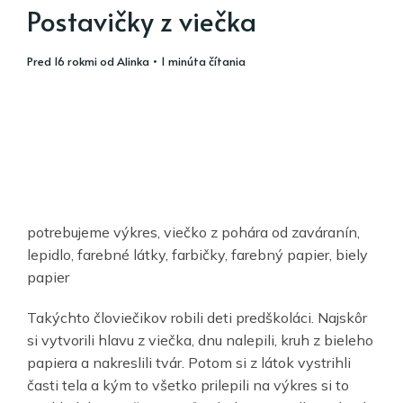
Postavičky z viečka
pred 16 rokmi
od
Alinka
• 1 minúta čítania
potrebujeme výkres, viečko z pohára od zaváranín,
lepidlo, farebné látky, farbičky, farebný papier, biely
papier
Takýchto človiečikov robili deti predškoláci. Najskôr
si vytvorili hlavu z viečka, dnu nalepili, kruh z bieleho
papiera a nakreslili tvár. Potom si z látok vystrihli
časti tela a kým to všetko prilepili na výkres si to