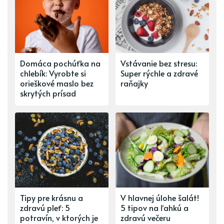
Domáca pochúťka na
Vstávanie bez stresu:
chlebík: Vyrobte si
Super rýchle a zdravé
orieškové maslo bez
raňajky
skrytých prísad
Tipy pre krásnu a
V hlavnej úlohe šalát!
zdravú pleť: 5
5 tipov na ľahkú a
potravín, v ktorých je
zdravú večeru