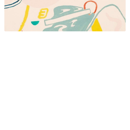
Píšeme pre mamičky aj oteckov. Kreatívne nápady