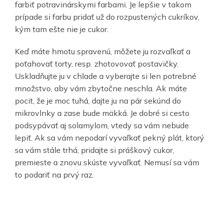
farbiť potravinárskymi farbami. Je lepšie v takom
prípade si farbu pridať už do rozpustených cukríkov,
kým tam ešte nie je cukor.
Keď máte hmotu spravenú, môžete ju rozvaľkať a
poťahovať torty, resp. zhotovovať postavičky.
Uskladňujte ju v chlade a vyberajte si len potrebné
množstvo, aby vám zbytočne neschla. Ak máte
pocit, že je moc tuhá, dajte ju na pár sekúnd do
mikrovlnky a zase bude mäkká. Je dobré si cesto
podsypávať aj solamylom, vtedy sa vám nebude
lepiť. Ak sa vám nepodarí vyvaľkať pekný plát, ktorý
sa vám stále trhá, pridajte si práškový cukor,
premieste a znovu skúste vyvaľkať. Nemusí sa vám
to podariť na prvý raz.