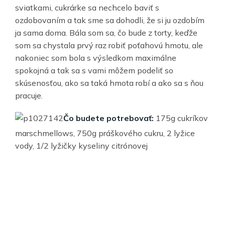
sviatkami, cukrárke sa nechcelo baviť s
ozdobovaním a tak sme sa dohodli, že si ju ozdobím
ja sama doma. Bála som sa, čo bude z torty, keďže
som sa chystala prvý raz robiť poťahovú hmotu, ale
nakoniec som bola s výsledkom maximálne
spokojná a tak sa s vami môžem podeliť so
skúsenosťou, ako sa taká hmota robí a ako sa s ňou
pracuje.
Čo budete potrebovať:
175g cukríkov
marschmellows, 750g práškového cukru, 2 lyžice
vody, 1/2 lyžičky kyseliny citrónovej