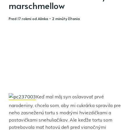
marschmellow
pred 17 rokmi
od
Alinka
• 2 minúty čítania
Keď mal môj syn oslavovať prvé
narodeniny, chcela som, aby mi cukrárka spravila pre
neho zasneženú tortu s modrými hviezdičkami a
postavičkami snehuliačikov. Ale keďže tortu som
potrebovala mať hotovú deň pred vianočnými