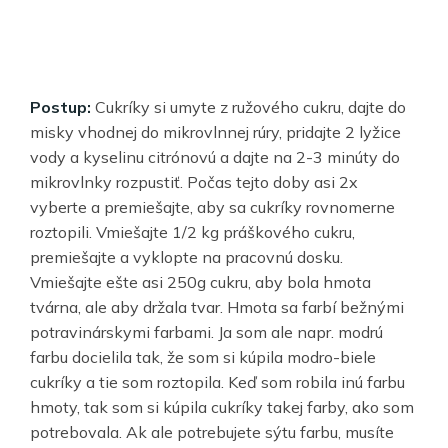
Postup:
Cukríky si umyte z ružového cukru, dajte do
misky vhodnej do mikrovlnnej rúry, pridajte 2 lyžice
vody a kyselinu citrónovú a dajte na 2-3 minúty do
mikrovlnky rozpustiť. Počas tejto doby asi 2x
vyberte a premiešajte, aby sa cukríky rovnomerne
roztopili. Vmiešajte 1/2 kg práškového cukru,
premiešajte a vyklopte na pracovnú dosku.
Vmiešajte ešte asi 250g cukru, aby bola hmota
tvárna, ale aby držala tvar. Hmota sa farbí bežnými
potravinárskymi farbami. Ja som ale napr. modrú
farbu docielila tak, že som si kúpila modro-biele
cukríky a tie som roztopila. Keď som robila inú farbu
hmoty, tak som si kúpila cukríky takej farby, ako som
potrebovala. Ak ale potrebujete sýtu farbu, musíte