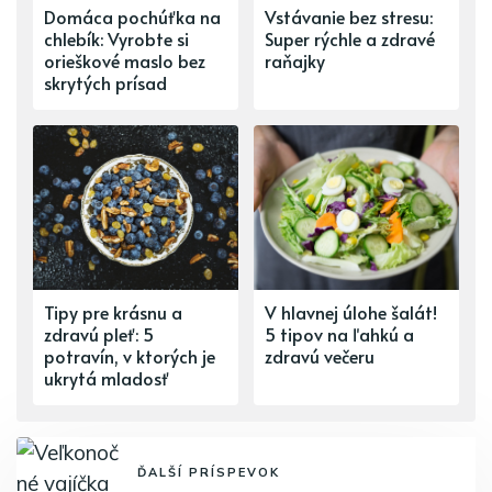
Domáca pochúťka na
Vstávanie bez stresu:
chlebík: Vyrobte si
Super rýchle a zdravé
orieškové maslo bez
raňajky
skrytých prísad
Tipy pre krásnu a
V hlavnej úlohe šalát!
zdravú pleť: 5
5 tipov na ľahkú a
potravín, v ktorých je
zdravú večeru
ukrytá mladosť
ĎALŠÍ PRÍSPEVOK