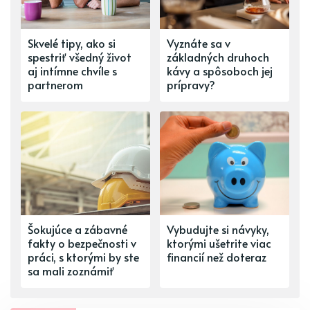
Skvelé tipy, ako si
Vyznáte sa v
spestriť všedný život
základných druhoch
aj intímne chvíle s
kávy a spôsoboch jej
partnerom
prípravy?
Šokujúce a zábavné
Vybudujte si návyky,
fakty o bezpečnosti v
ktorými ušetrite viac
práci, s ktorými by ste
financií než doteraz
sa mali zoznámiť