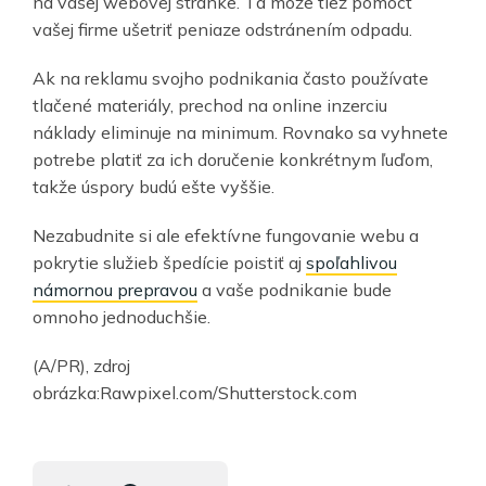
na vašej webovej stránke. Tá môže tiež pomôcť
vašej firme ušetriť peniaze odstránením odpadu.
Ak na reklamu svojho podnikania často používate
tlačené materiály, prechod na online inzerciu
náklady eliminuje na minimum. Rovnako sa vyhnete
potrebe platiť za ich doručenie konkrétnym ľuďom,
takže úspory budú ešte vyššie.
Nezabudnite si ale efektívne fungovanie webu a
pokrytie služieb špedície poistiť aj
spoľahlivou
námornou prepravou
a vaše podnikanie bude
omnoho jednoduchšie.
(A/PR), zdroj
obrázka:Rawpixel.com/Shutterstock.com