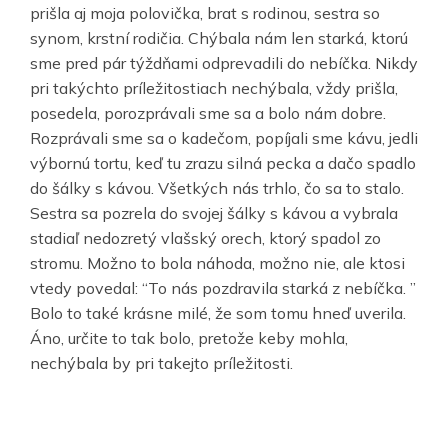
prišla aj moja polovička, brat s rodinou, sestra so
synom, krstní rodičia. Chýbala nám len starká, ktorú
sme pred pár týždňami odprevadili do nebíčka. Nikdy
pri takýchto príležitostiach nechýbala, vždy prišla,
posedela, porozprávali sme sa a bolo nám dobre.
Rozprávali sme sa o kadečom, popíjali sme kávu, jedli
výbornú tortu, keď tu zrazu silná pecka a dačo spadlo
do šálky s kávou. Všetkých nás trhlo, čo sa to stalo.
Sestra sa pozrela do svojej šálky s kávou a vybrala
stadiaľ nedozretý vlašský orech, ktorý spadol zo
stromu. Možno to bola náhoda, možno nie, ale ktosi
vtedy povedal: “To nás pozdravila starká z nebíčka. ”
Bolo to také krásne milé, že som tomu hneď uverila.
Áno, určite to tak bolo, pretože keby mohla,
nechýbala by pri takejto príležitosti.