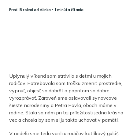
pred 18 rokmi
od
Alinka
• 1 minúta čítania
Uplynulý víkend som strávila s deťmi u mojich
rodičov. Potrebovala som trošku zmeniť prostredie,
vypnúť, objesť sa dobrôt a popritom sa dobre
vyrozprávať. Zároveň sme oslavovali synovcove
šieste narodeniny a Petra Pavla, oboch máme v
rodine. Stala sa nám pri tej príležitosti jedna krásna
vec a chcela by som si ju takto uchovať v pamäti.
V nedeľu sme teda varili u rodičov kotlíkový guláš,