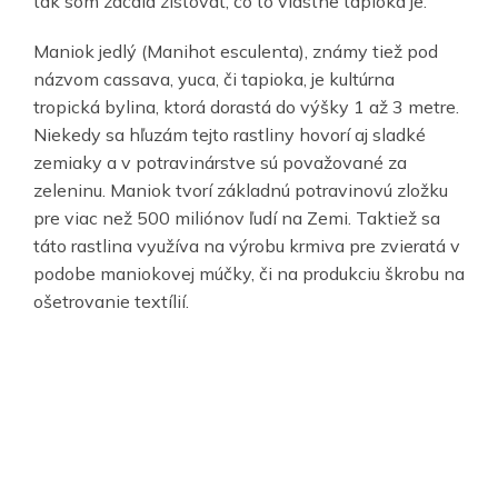
tak som začala zisťovať, čo to vlastne tapioka je.
Maniok jedlý (Manihot esculenta), známy tiež pod
názvom cassava, yuca, či tapioka, je kultúrna
tropická bylina, ktorá dorastá do výšky 1 až 3 metre.
Niekedy sa hľuzám tejto rastliny hovorí aj sladké
zemiaky a v potravinárstve sú považované za
zeleninu. Maniok tvorí základnú potravinovú zložku
pre viac než 500 miliónov ľudí na Zemi. Taktiež sa
táto rastlina využíva na výrobu krmiva pre zvieratá v
podobe maniokovej múčky, či na produkciu škrobu na
ošetrovanie textílií.