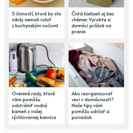
5 činností, ktoré by ste
Čistá bielizeň aj bez
nikdy nemali robiť
chémie: Vyrobte si
s kuchynským nožom!
domáci prášok na
pranie
Overené rady, ktoré
Ako reorganizovať
vám pomôžu
veci v domácnosti?
odstrániť vodný
Naše tipy vám
kameň z vašej
pomôžu udržať si
rýchlovarnej kanvice
poriadok