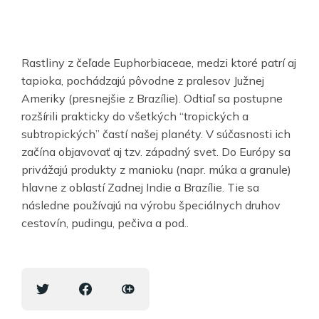
Rastliny z čeľade Euphorbiaceae, medzi ktoré patrí aj
tapioka, pochádzajú pôvodne z pralesov Južnej
Ameriky (presnejšie z Brazílie). Odtiaľ sa postupne
rozšírili prakticky do všetkých “tropických a
subtropických” častí našej planéty. V súčasnosti ich
začína objavovať aj tzv. západný svet. Do Európy sa
privážajú produkty z manioku (napr. múka a granule)
hlavne z oblastí Zadnej Indie a Brazílie. Tie sa
následne používajú na výrobu špeciálnych druhov
cestovín, pudingu, pečiva a pod..