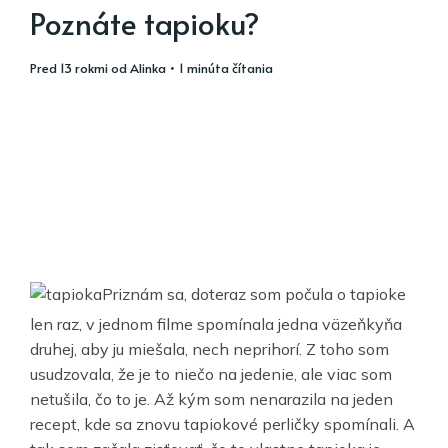
Poznáte tapioku?
pred 13 rokmi
od
Alinka
• 1 minúta čítania
Priznám sa, doteraz som počula o tapioke
len raz, v jednom filme spomínala jedna väzeňkyňa
druhej, aby ju miešala, nech neprihorí. Z toho som
usudzovala, že je to niečo na jedenie, ale viac som
netušila, čo to je. Až kým som nenarazila na jeden
recept, kde sa znovu tapiokové perličky spomínali. A