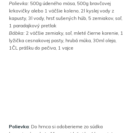
Polievka:
500g údeného mäsa, 500g bravčovej
krkovičky alebo 1 väčšie koleno, 2l kyslej vody z
kapusty, 3l vody, hrsť sušených húb, 5 zemiakov, soľ,
1 paradajkový pretlak
Bábka:
2 väčšie zemiaky, soľ, mleté čierne korenie, 1
lyžička cesnakovej pasty, hrubá múka, 30ml oleja,
1ČL prášku do pečiva, 1 vajce
Polievka
: Do hrnca si odoberieme zo súdka