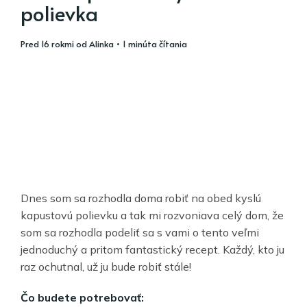
polievka
pred 16 rokmi
od
Alinka
• 1 minúta čítania
Dnes som sa rozhodla doma robiť na obed kyslú
kapustovú polievku a tak mi rozvoniava celý dom, že
som sa rozhodla podeliť sa s vami o tento veľmi
jednoduchý a pritom fantastický recept. Každý, kto ju
raz ochutnal, už ju bude robiť stále!
Čo budete potrebovať: