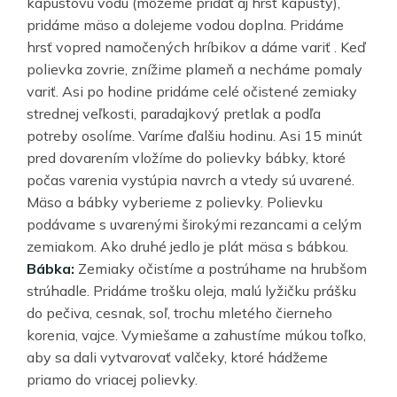
kapustovú vodu (môžeme pridať aj hrsť kapusty),
pridáme mäso a dolejeme vodou doplna. Pridáme
hrsť vopred namočených hríbikov a dáme variť . Keď
polievka zovrie, znížime plameň a necháme pomaly
variť. Asi po hodine pridáme celé očistené zemiaky
strednej veľkosti, paradajkový pretlak a podľa
potreby osolíme. Varíme ďalšiu hodinu. Asi 15 minút
pred dovarením vložíme do polievky bábky, ktoré
počas varenia vystúpia navrch a vtedy sú uvarené.
Mäso a bábky vyberieme z polievky. Polievku
podávame s uvarenými širokými rezancami a celým
zemiakom. Ako druhé jedlo je plát mäsa s bábkou.
Bábka:
Zemiaky očistíme a postrúhame na hrubšom
strúhadle. Pridáme trošku oleja, malú lyžičku prášku
do pečiva, cesnak, soľ, trochu mletého čierneho
korenia, vajce. Vymiešame a zahustíme múkou toľko,
aby sa dali vytvarovať valčeky, ktoré hádžeme
priamo do vriacej polievky.