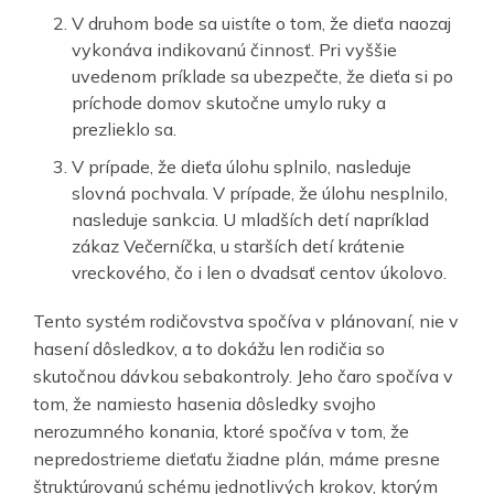
V druhom bode sa uistíte o tom, že dieťa naozaj
vykonáva indikovanú činnosť. Pri vyššie
uvedenom príklade sa ubezpečte, že dieťa si po
príchode domov skutočne umylo ruky a
prezlieklo sa.
V prípade, že dieťa úlohu splnilo, nasleduje
slovná pochvala. V prípade, že úlohu nesplnilo,
nasleduje sankcia. U mladších detí napríklad
zákaz Večerníčka, u starších detí krátenie
vreckového, čo i len o dvadsať centov úkolovo.
Tento systém rodičovstva spočíva v plánovaní, nie v
hasení dôsledkov, a to dokážu len rodičia so
skutočnou dávkou sebakontroly. Jeho čaro spočíva v
tom, že namiesto hasenia dôsledky svojho
nerozumného konania, ktoré spočíva v tom, že
nepredostrieme dieťaťu žiadne plán, máme presne
štruktúrovanú schému jednotlivých krokov, ktorým