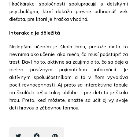
Hračkárske spoločnosti spolupracujú s detskými
psychológmi, ktorí dokážu presne odhadnúť vek
dieťaťa, pre ktoré je hračka vhodná.
Interakcia je dôležitá
Najlepším učením je škola hrou, pretože dieťa to
nevníma ako učenie, ako niečo, čo musí podstúpiť za
trest. Baví ho to, aktívne sa zaujíma o to, čo sa deje a
nielen pasívn
ym prijímateľom
informáci
í
. Je
aktívnym spoluúčastníkom
a to v ňom vyvoláva
pocit rovnocennosti
. Aj preto sa interaktívne tabule
na školách tešia takej obľube – pre deti to je škola
hrou. Preto, keď môžete, snažte sa učiť aj vy svoje
deti hravou a zábavnou formou.