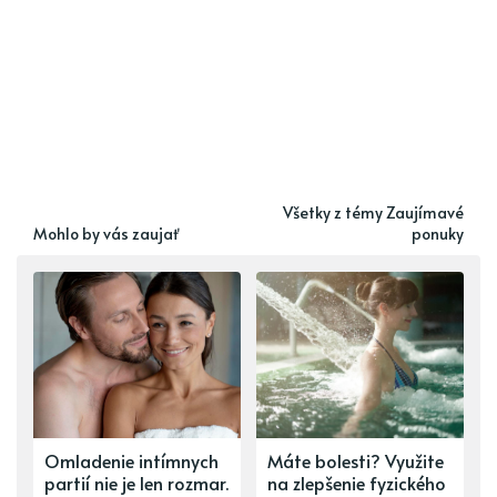
Všetky z témy Zaujímavé
Mohlo by vás zaujať
ponuky
Omladenie intímnych
Máte bolesti? Využite
partií nie je len rozmar.
na zlepšenie fyzického