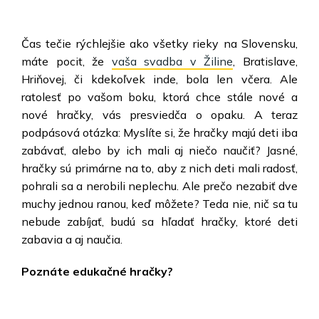
Čas tečie rýchlejšie ako všetky rieky na Slovensku,
máte pocit, že
vaša svadba v Žiline
, Bratislave,
Hriňovej, či kdekoľvek inde, bola len včera. Ale
ratolesť po vašom boku, ktorá chce stále nové a
nové hračky, vás presviedča o opaku. A teraz
podpásová otázka: Myslíte si, že hračky majú deti iba
zabávať, alebo by ich mali aj niečo naučiť? Jasné,
hračky sú primárne na to, aby z nich deti mali radosť,
pohrali sa a nerobili neplechu. Ale prečo nezabiť dve
muchy jednou ranou, keď môžete?
Teda nie
, nič sa tu
nebude zabíjať, budú sa hľadať hračky, ktoré deti
zabavia a aj naučia.
Poznáte edukačné hračky?