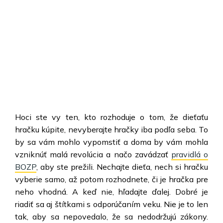
Hoci ste vy ten, kto rozhoduje o tom, že dieťaťu
hračku kúpite, nevyberajte hračky iba podľa seba. To
by sa vám mohlo vypomstiť a doma by vám mohla
vzniknúť malá revolúcia a
načo
zavádzať
pravidlá o
BOZP
, aby ste prežili. Nechajte dieťa, nech si hračku
vyberie sam
o
, až potom rozhodnete, či je hračka
pre
neho
vhodná. A keď nie, hľadajte ďalej. Dobré je
riadiť sa
aj
štítkami s odporúčaním veku. Nie je to len
tak, aby sa nepovedal
o
, že sa nedodržujú zákony.