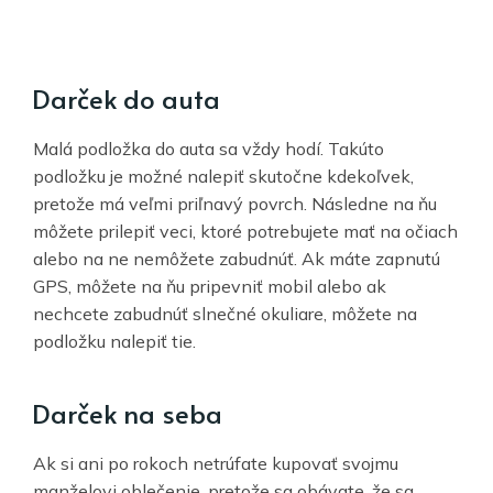
Darček do auta
Malá podložka do auta sa vždy hodí. Takúto
podložku je možné nalepiť skutočne kdekoľvek,
pretože má veľmi priľnavý povrch. Následne na ňu
môžete prilepiť veci, ktoré potrebujete mať na očiach
alebo na ne nemôžete zabudnúť. Ak máte zapnutú
GPS, môžete na ňu pripevniť mobil alebo ak
nechcete zabudnúť slnečné okuliare, môžete na
podložku nalepiť tie.
Darček na seba
Ak si ani po rokoch netrúfate kupovať svojmu
manželovi oblečenie, pretože sa obávate, že sa