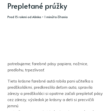
Prepletané prúžky
pred 15 rokmi
od
Alinka
• 1 minúta čítania
potrebujeme; farebné pásy papiera, nožnice,
predlohu, trpezlivosť
Tieto krásne farebné autá robila pani učiteľka s
predškolákmi, predkreslila deťom auta, spravila
zárezy a predškoláci si opatrne začali prepletať pásy
cez zárezy, výsledok je krásny a deti si precvičili
jemnú