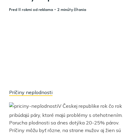
pred 11 rokmi
od
reklama
• 2 minúty čítania
Príčiny neplodnosti
V Českej republike rok čo rok
pribúdajú páry, ktoré majú problémy s otehotnením.
Porucha plodnosti sa dnes dotýka 20-25% párov.
Príčiny môžu byť rôzne, na strane mužov aj žien sú