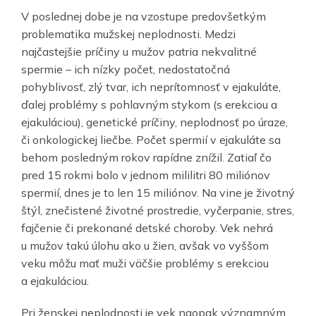
V poslednej dobe je na vzostupe predovšetkým
problematika mužskej neplodnosti. Medzi
najčastejšie príčiny u mužov patria nekvalitné
spermie – ich nízky počet, nedostatočná
pohyblivosť, zlý tvar, ich neprítomnosť v ejakuláte,
ďalej problémy s pohlavným stykom (s erekciou a
ejakuláciou), genetické príčiny, neplodnosť po úraze,
či onkologickej liečbe. Počet spermií v ejakuláte sa
behom posledným rokov rapídne znížil. Zatiaľ čo
pred 15 rokmi bolo v jednom mililitri 80 miliónov
spermií, dnes je to len 15 miliónov. Na vine je životný
štýl, znečistené životné prostredie, vyčerpanie, stres,
fajčenie či prekonané detské choroby. Vek nehrá
u mužov takú úlohu ako u žien, avšak vo vyššom
veku môžu mať muži väčšie problémy s erekciou
a ejakuláciou.
Pri ženskej neplodnosti je vek naopak významným