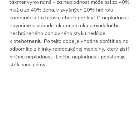
takmer vyrovnané – za neplodnosť môže asi zo 40%
muž a zo 40% žena, v zvyšných 20% hrá rolu
kombinácia faktorov u oboch pohlaví. O neplodnosti
hovoríme v prípade, ak ani po roku pravidelného
nechráneného pohlavného styku nedôjde
k otehotneniu. Po tejto dobe je vhodné obrátiť sa na
odborníka z klinky reprodukčnej medicíny, ktorý zistí
príčinu neplodnosti. Liečbu neplodnosti podstupuje
stále viac párov.