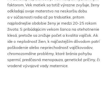
faktorom. Vek matiek sa totiž výrazne zvyšuje, ženy
odkladajú svoje materstvo na neskoršiu dobu
a v súčasnosti rodia až po tridsiatke, pritom
najplodnejšie obdobie ženy je medzi 20-25 rokom
života. S pribúdajúcim vekom šanca na otehotnenie
klesá, pretože sa znižuje počet a kvalita vajíčok. Ak
ide o neplodnosť žien, k najčastejším dôvodom patrí
poškodenie alebo nepriechodnosť vajíčkovodov,
chromozomálne problémy, ktoré bránia pohybu
spermií, predčasná menopauza, genetické príčiny, či
vrodené vývojové vady maternice.