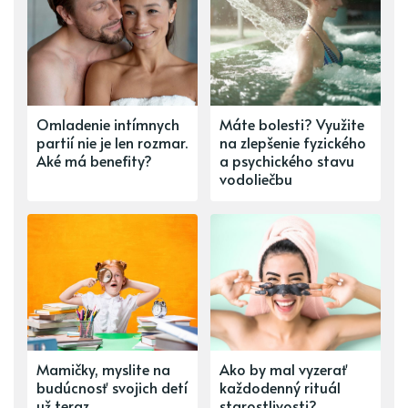
Omladenie intímnych
Máte bolesti? Využite
partií nie je len rozmar.
na zlepšenie fyzického
Aké má benefity?
a psychického stavu
vodoliečbu
Mamičky, myslite na
Ako by mal vyzerať
budúcnosť svojich detí
každodenný rituál
už teraz
starostlivosti?