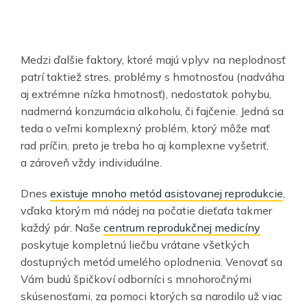
Medzi ďalšie faktory, ktoré majú vplyv na neplodnosť
patrí taktiež stres, problémy s hmotnosťou (nadváha
aj extrémne nízka hmotnosť), nedostatok pohybu,
nadmerná konzumácia alkoholu, či fajčenie. Jedná sa
teda o veľmi komplexný problém, ktorý môže mať
rad príčin, preto je treba ho aj komplexne vyšetriť,
a zároveň vždy individuálne.
Dnes
existuje mnoho metód asistovanej reprodukcie
,
vďaka ktorým má nádej na počatie dieťaťa takmer
každý pár. Naše
centrum reprodukčnej medicíny
poskytuje kompletnú liečbu vrátane všetkých
dostupných metód umelého oplodnenia. Venovať sa
Vám budú špičkoví odborníci s mnohoročnými
skúsenosťami, za pomoci ktorých sa narodilo už viac