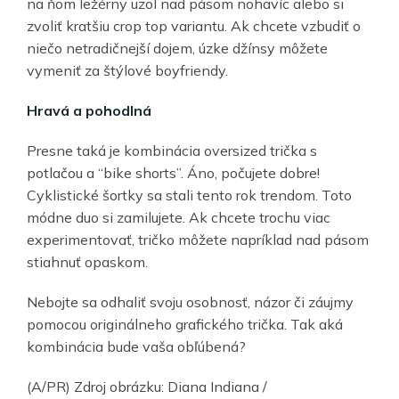
na ňom ležérny uzol nad pásom nohavíc alebo si
zvoliť kratšiu crop top variantu. Ak chcete vzbudiť o
niečo netradičnejší dojem, úzke džínsy môžete
vymeniť za štýlové boyfriendy.
Hravá a pohodlná
Presne taká je kombinácia oversized trička s
potlačou a “bike shorts”. Áno, počujete dobre!
Cyklistické šortky sa stali tento rok trendom. Toto
módne duo si zamilujete. Ak chcete trochu viac
experimentovať, tričko môžete napríklad nad pásom
stiahnuť opaskom.
Nebojte sa odhaliť svoju osobnosť, názor či záujmy
pomocou originálneho grafického trička. Tak aká
kombinácia bude vaša obľúbená?
(A/PR) Zdroj obrázku: Diana Indiana /