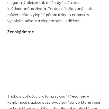
elegantný blejzer tak môže byť súčasťou
každodenného života. Tento sofistikovaný look
môžete ešte vylepšiť párom úzkych nohavíc s
vysokým pásom a elegantnými lodičkami.
Ženský šmrnc
Tričko s potlačou a k tomu sukňa? Prečo nie! V
kombinácií s úzkou puzdrovou sukňou, do ktorej vaše
tričko ležérne zastrčíte, vytvoríte dokonalý štýlový