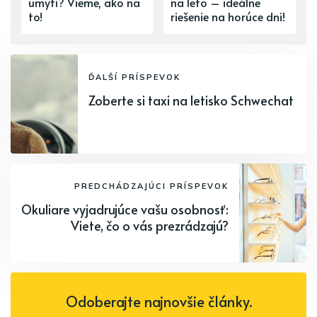
umytí? Vieme, ako na
na leto – ideálne
to!
riešenie na horúce dni!
ĎALŠÍ PRÍSPEVOK
Zoberte si taxi na letisko Schwechat
PREDCHÁDZAJÚCI PRÍSPEVOK
Okuliare vyjadrujúce vašu osobnosť:
Viete, čo o vás prezrádzajú?
Odoberajte najnovšie články.