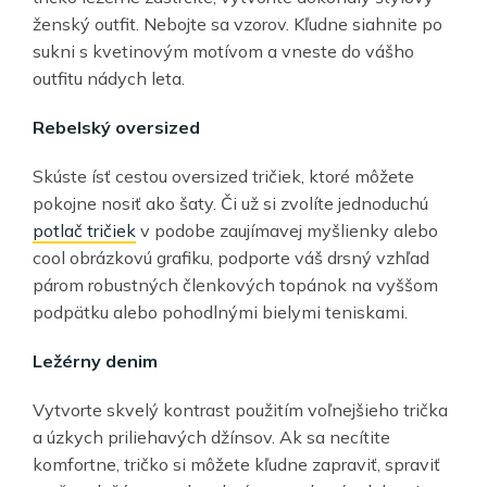
ženský outfit. Nebojte sa vzorov. Kľudne siahnite po
sukni s kvetinovým motívom a vneste do vášho
outfitu nádych leta.
Rebelský oversized
Skúste ísť cestou oversized tričiek, ktoré môžete
pokojne nosiť ako šaty. Či už si zvolíte jednoduchú
potlač tričiek
v podobe zaujímavej myšlienky alebo
cool obrázkovú grafiku, podporte váš drsný vzhľad
párom robustných členkových topánok na vyššom
podpätku alebo pohodlnými bielymi teniskami.
Ležérny denim
Vytvorte skvelý kontrast použitím voľnejšieho trička
a úzkych priliehavých džínsov. Ak sa necítite
komfortne, tričko si môžete kľudne zapraviť, spraviť