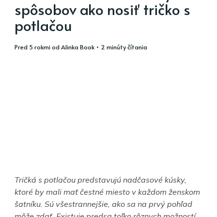
spôsobov ako nosiť tričko s
potlačou
pred 5 rokmi
od
Alinka Book
• 2 minúty čítania
Tričká s potlačou predstavujú nadčasové kúsky,
ktoré by mali mať čestné miesto v každom ženskom
šatníku. Sú všestrannejšie, ako sa na prvý pohľad
môže zdať. Existuje predsa toľko rôznych možností