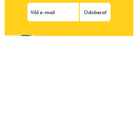
Odoberať
Subscribe to be notified of new content and
support Alinka.sk - Život a krása šikovnej
ženy, help keep this site independent.