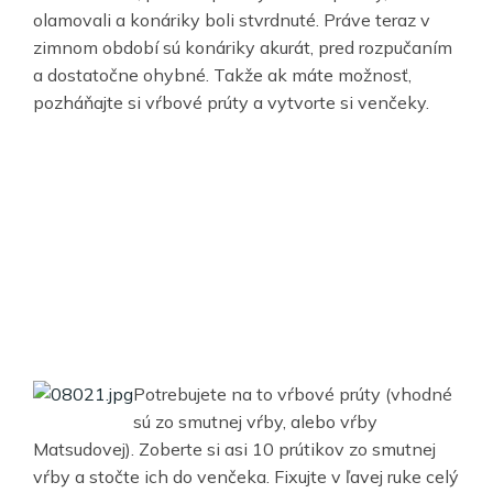
olamovali a konáriky boli stvrdnuté. Práve teraz v
zimnom období sú konáriky akurát, pred rozpučaním
a dostatočne ohybné. Takže ak máte možnosť,
pozháňajte si vŕbové prúty a vytvorte si venčeky.
Potrebujete na to vŕbové prúty (vhodné
sú zo smutnej vŕby, alebo vŕby
Matsudovej). Zoberte si asi 10 prútikov zo smutnej
vŕby a stočte ich do venčeka. Fixujte v ľavej ruke celý