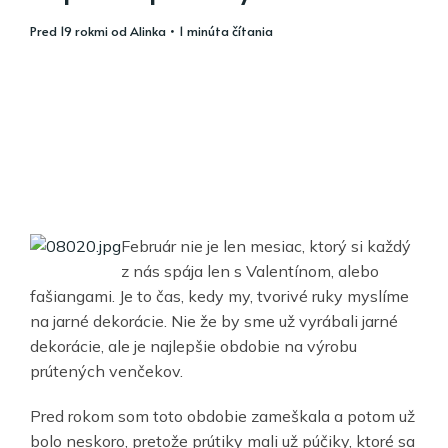
pred 19 rokmi
od
Alinka
• 1 minúta čítania
Február nie je len mesiac, ktorý si každý
z nás spája len s Valentínom, alebo
fašiangami. Je to čas, kedy my, tvorivé ruky myslíme
na jarné dekorácie. Nie že by sme už vyrábali jarné
dekorácie, ale je najlepšie obdobie na výrobu
prútených venčekov.
Pred rokom som toto obdobie zameškala a potom už
bolo neskoro, pretože prútiky mali už púčiky, ktoré sa