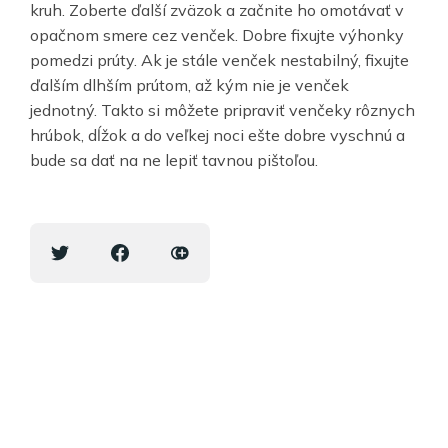
kruh. Zoberte ďalší zväzok a začnite ho omotávať v
opačnom smere cez venček. Dobre fixujte výhonky
pomedzi prúty. Ak je stále venček nestabilný, fixujte
ďalším dlhším prútom, až kým nie je venček
jednotný. Takto si môžete pripraviť venčeky rôznych
hrúbok, dĺžok a do veľkej noci ešte dobre vyschnú a
bude sa dať na ne lepiť tavnou pištoľou.