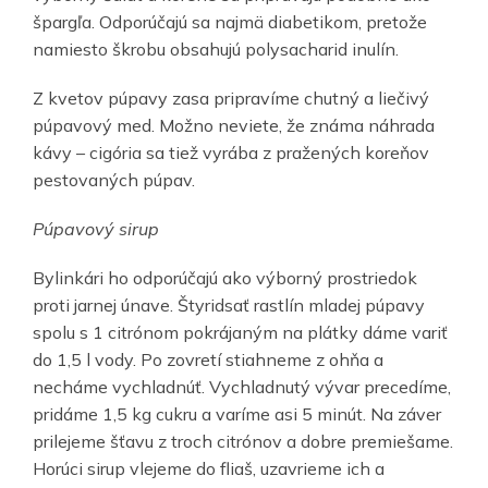
špargľa. Odporúčajú sa najmä diabetikom, pretože
namiesto škrobu obsahujú polysacharid inulín.
Z kvetov púpavy zasa pripravíme chutný a liečivý
púpavový med. Možno neviete, že známa náhrada
kávy – cigória sa tiež vyrába z pražených koreňov
pestovaných púpav.
Púpavový sirup
Bylinkári ho odporúčajú ako výborný prostriedok
proti jarnej únave. Štyridsať rastlín mladej púpavy
spolu s 1 citrónom pokrájaným na plátky dáme variť
do 1,5 l vody. Po zovretí stiahneme z ohňa a
necháme vychladnúť. Vychladnutý vývar precedíme,
pridáme 1,5 kg cukru a varíme asi 5 minút. Na záver
prilejeme šťavu z troch citrónov a dobre premiešame.
Horúci sirup vlejeme do fliaš, uzavrieme ich a