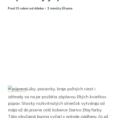
pred 13 rokmi
od
Alinka
• 2 minúty čítania
Lúky, pasienky, kraje poľných ciest i
záhrady sa na jar pozlátia záplavou žltých kvietkov
púpav. Stovky rozkvitnutých slniečok vytvárajú od
mája až do jesene celé koberce žiarivo žltej farby.
Táto obyčajná burina vyčarí v prírode nádheru, čo až