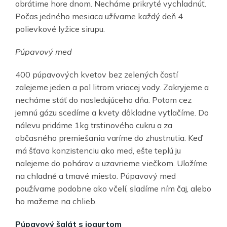
obrátime hore dnom. Necháme prikryté vychladnúť.
Počas jedného mesiaca užívame každý deň 4
polievkové lyžice sirupu.
Púpavový med
400 púpavových kvetov bez zelených častí
zalejeme jeden a pol litrom vriacej vody. Zakryjeme a
necháme stáť do nasledujúceho dňa. Potom cez
jemnú gázu scedíme a kvety dôkladne vytlačíme. Do
nálevu pridáme 1kg trstinového cukru a za
občasného premiešania varíme do zhustnutia. Keď
má šťava konzistenciu ako med, ešte teplú ju
nalejeme do pohárov a uzavrieme viečkom. Uložíme
na chladné a tmavé miesto. Púpavový med
používame podobne ako včelí, sladíme ním čaj, alebo
ho mažeme na chlieb.
Púpavový šalát s jogurtom