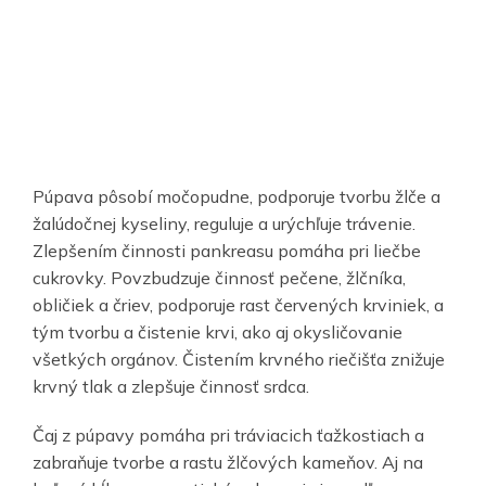
Púpava pôsobí močopudne, podporuje tvorbu žlče a
žalúdočnej kyseliny, reguluje a urýchľuje trávenie.
Zlepšením činnosti pankreasu pomáha pri liečbe
cukrovky. Povzbudzuje činnosť pečene, žlčníka,
obličiek a čriev, podporuje rast červených krviniek, a
tým tvorbu a čistenie krvi, ako aj okysličovanie
všetkých orgánov. Čistením krvného riečišťa znižuje
krvný tlak a zlepšuje činnosť srdca.
Čaj z púpavy pomáha pri tráviacich ťažkostiach a
zabraňuje tvorbe a rastu žlčových kameňov. Aj na