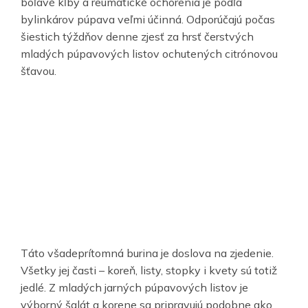
boľavé kĺby a reumatické ochorenia je podľa
bylinkárov púpava veľmi účinná. Odporúčajú počas
šiestich týždňov denne zjesť za hrsť čerstvých
mladých púpavových listov ochutených citrónovou
šťavou.
Táto všadeprítomná burina je doslova na zjedenie.
Všetky jej časti – koreň, listy, stopky i kvety sú totiž
jedlé. Z mladých jarných púpavových listov je
výborný šalát a korene sa pripravujú podobne ako