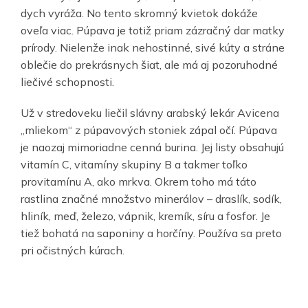
dych vyráža. No tento skromný kvietok dokáže
oveľa viac. Púpava je totiž priam zázračný dar matky
prírody. Nielenže inak nehostinné, sivé kúty a stráne
oblečie do prekrásnych šiat, ale má aj pozoruhodné
liečivé schopnosti.
Už v stredoveku liečil slávny arabský lekár Avicena
„mliekom“ z púpavových stoniek zápal očí. Púpava
je naozaj mimoriadne cenná burina. Jej listy obsahujú
vitamín C, vitamíny skupiny B a takmer toľko
provitamínu A, ako mrkva. Okrem toho má táto
rastlina značné množstvo minerálov – draslík, sodík,
hliník, meď, železo, vápnik, kremík, síru a fosfor. Je
tiež bohatá na saponiny a horčíny. Používa sa preto
pri očistných kúrach.