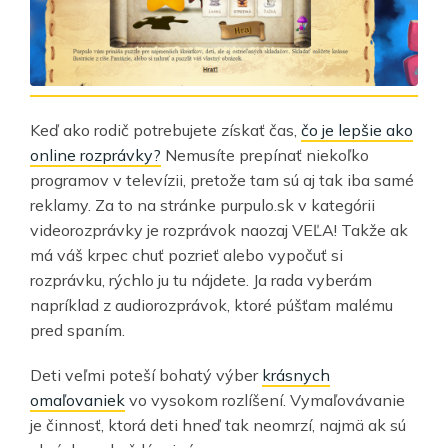
Keď ako rodič potrebujete získať čas,
čo je lepšie ako
online rozprávky?
Nemusíte prepínať niekoľko
programov v televízii, pretože tam sú aj tak iba samé
reklamy. Za to na stránke purpulo.sk v kategórii
videorozprávky je rozprávok naozaj VEĽA! Takže ak
má váš krpec chuť pozrieť alebo vypočuť si
rozprávku, rýchlo ju tu nájdete. Ja rada vyberám
napríklad z audiorozprávok, ktoré púšťam malému
pred spaním.
Deti veľmi poteší bohatý výber
krásnych
omaľovaniek
vo vysokom rozlíšení. Vymaľovávanie
je činnosť, ktorá deti hneď tak neomrzí, najmä ak sú