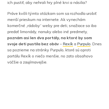
ich pustiť, aby nehrali hry plné krvi a násilia?
Práve kvôli týmto otázkam som sa rozhodla urobiť
menší prieskum na internete. Ak vynechám
komerčné „rádoby“ weby pre deti, snažiace sa iba
predať limonády, nanuky alebo iné predmety,
poznám asi len dva portály, na ktoré by som
svoje deti pustila bez obáv
–
Rexík
a
Purpulo
. Dnes
sa pozrieme na stránky Purpulo, ktoré sú oproti
portálu Rexík o niečo menšie, no zato obsahovo
väčšie a zaujímavejšie.