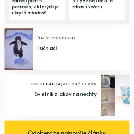
zdravú pleť: 5
5 tipov na ľahkú a
potravín, v ktorých je
zdravú večeru
ukrytá mladosť
ĎALŠÍ PRÍSPEVOK
Tučniaci
PREDCHÁDZAJÚCI PRÍSPEVOK
Svietnik z lakov na nechty
Odoberajte najnovšie články.