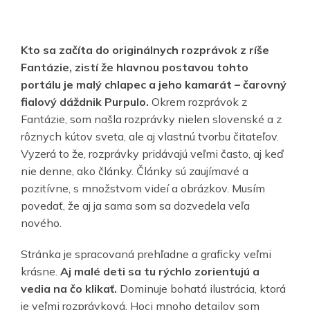
Kto sa začíta do originálnych rozprávok z ríše
Fantázie, zistí že hlavnou postavou tohto
portálu je malý chlapec a jeho kamarát – čarovný
fialový dáždnik Purpulo.
Okrem rozprávok z
Fantázie, som našla rozprávky nielen slovenské a z
rôznych kútov sveta, ale aj vlastnú tvorbu čitateľov.
Vyzerá to že, rozprávky pridávajú veľmi často, aj keď
nie denne, ako články. Články sú zaujímavé a
pozitívne, s množstvom videí a obrázkov. Musím
povedať, že aj ja sama som sa dozvedela veľa
nového.
Stránka je spracovaná prehľadne a graficky veľmi
krásne.
Aj malé deti sa tu rýchlo zorientujú a
vedia na čo klikať.
Dominuje bohatá ilustrácia, ktorá
je veľmi rozprávková. Hoci mnoho detailov som