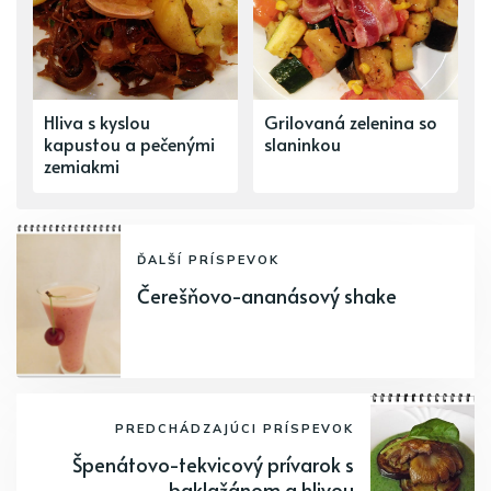
Hliva s kyslou
Grilovaná zelenina so
kapustou a pečenými
slaninkou
zemiakmi
ĎALŠÍ PRÍSPEVOK
Čerešňovo-ananásový shake
PREDCHÁDZAJÚCI PRÍSPEVOK
Špenátovo-tekvicový prívarok s
baklažánom a hlivou