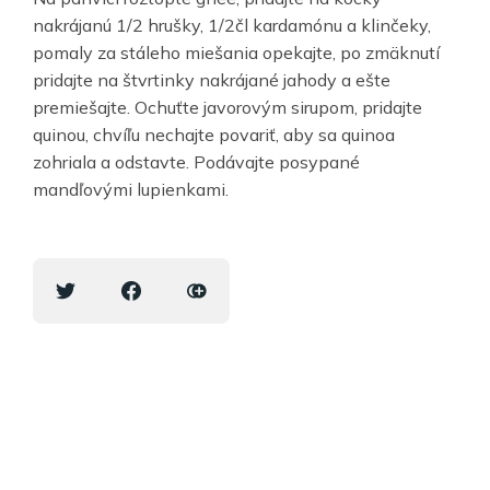
nakrájanú 1/2 hrušky, 1/2čl kardamónu a klinčeky,
pomaly za stáleho miešania opekajte, po zmäknutí
pridajte na štvrtinky nakrájané jahody a ešte
premiešajte. Ochuťte javorovým sirupom, pridajte
quinou, chvíľu nechajte povariť, aby sa quinoa
zohriala a odstavte. Podávajte posypané
mandľovými lupienkami.