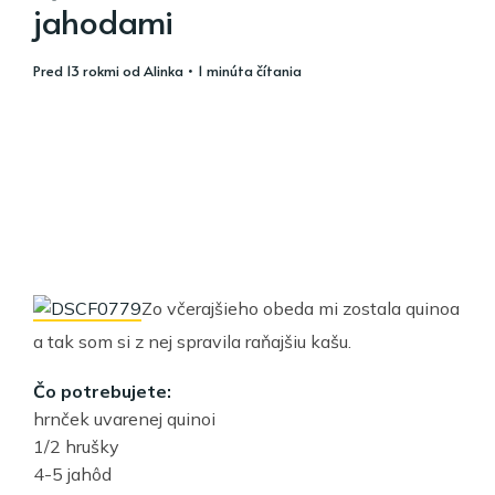
jahodami
pred 13 rokmi
od
Alinka
• 1 minúta čítania
Zo včerajšieho obeda mi zostala quinoa
a tak som si z nej spravila raňajšiu kašu.
Čo potrebujete:
hrnček uvarenej quinoi
1/2 hrušky
4-5 jahôd