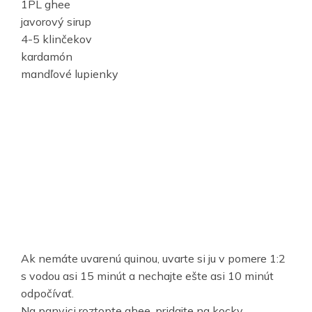
1PL ghee
javorový sirup
4-5 klinčekov
kardamón
mandľové lupienky
Ak nemáte uvarenú quinou, uvarte si ju v pomere 1:2
s vodou asi 15 minút a nechajte ešte asi 10 minút
odpočívať.
Na panvici roztopte ghee, pridajte na kocky