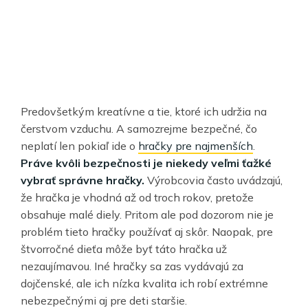
Predovšetkým kreatívne a tie, ktoré ich udržia na
čerstvom vzduchu. A samozrejme bezpečné, čo
neplatí len pokiaľ ide o
hračky pre najmenších
.
Práve kvôli bezpečnosti je niekedy veľmi ťažké
vybrať správne hračky.
Výrobcovia často uvádzajú,
že hračka je vhodná až od troch rokov, pretože
obsahuje malé diely. Pritom ale pod dozorom nie je
problém tieto hračky používať aj skôr. Naopak, pre
štvorročné dieťa môže byť táto hračka už
nezaujímavou. Iné hračky sa zas vydávajú za
dojčenské, ale ich nízka kvalita ich robí extrémne
nebezpečnými aj pre deti staršie.