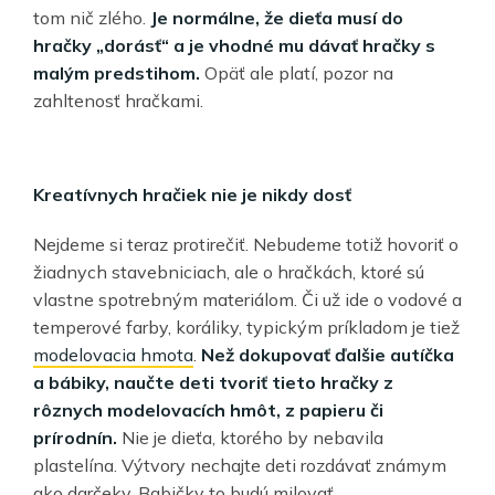
tom nič zlého.
Je normálne, že dieťa musí do
hračky „dorásť“ a je vhodné mu dávať hračky s
malým predstihom.
Opäť ale platí, pozor na
zahltenosť hračkami.
Kreatívnych hračiek nie je nikdy dosť
Nejdeme si teraz protirečiť. Nebudeme totiž hovoriť o
žiadnych stavebniciach, ale o hračkách, ktoré sú
vlastne spotrebným materiálom. Či už ide o vodové a
temperové farby, koráliky, typickým príkladom je tiež
modelovacia hmota
.
Než dokupovať ďalšie autíčka
a bábiky, naučte deti tvoriť tieto hračky z
rôznych modelovacích hmôt, z papieru či
prírodnín.
Nie je dieťa, ktorého by nebavila
plastelína. Výtvory nechajte deti rozdávať známym
ako darčeky. Babičky to budú milovať.