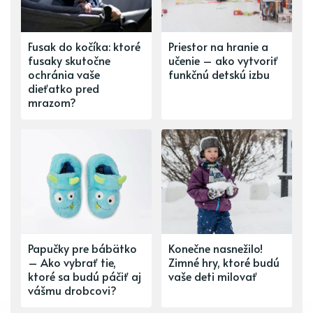
Fusak do kočíka: ktoré
Priestor na hranie a
fusaky skutočne
učenie – ako vytvoriť
ochránia vaše
funkčnú detskú izbu
dieťatko pred
mrazom?
Papučky pre bábätko
Konečne nasnežilo!
– Ako vybrať tie,
Zimné hry, ktoré budú
ktoré sa budú páčiť aj
vaše deti milovať
vášmu drobcovi?