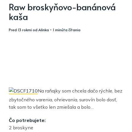
Raw broskyňovo-banánová
kaša
pred 13 rokmi
od
Alinka
• 1 minúta čítania
Na raňajky som chcela dačo rýchle, bez
zbytočného varenia, ohrievania, surovín bolo dosť,
tak som to všetko len zmiešala a bolo…
Čo potrebujete:
2 broskyne