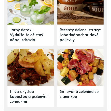
Jarný detox:
Recepty delenej stravy:
Vyskúšajte očistný
Lahodné sacharidové
nápoj zdravia
polievky
Hliva s kyslou
Grilovaná zelenina so
kapustou a pečenými
slaninkou
zemiakmi