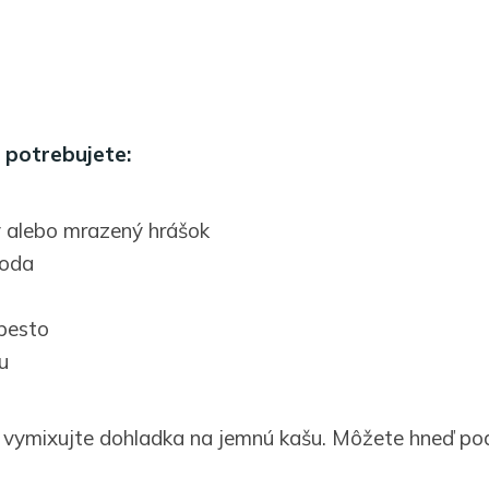
 potrebujete:
ý alebo mrazený hrášok
voda
pesto
u
y vymixujte dohladka na jemnú kašu. Môžete hneď p