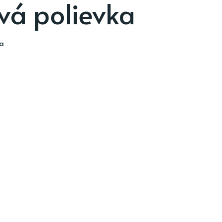
vá polievka
ia