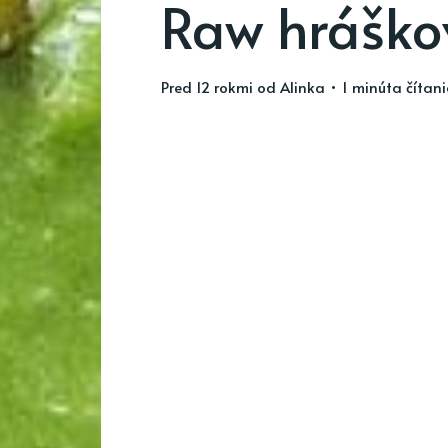
Raw hráško
pred 12 rokmi
od
Alinka
• 1 minúta čítan