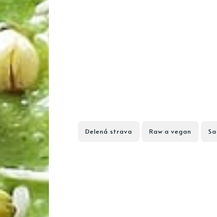
Delená strava
Raw a vegan
Sa