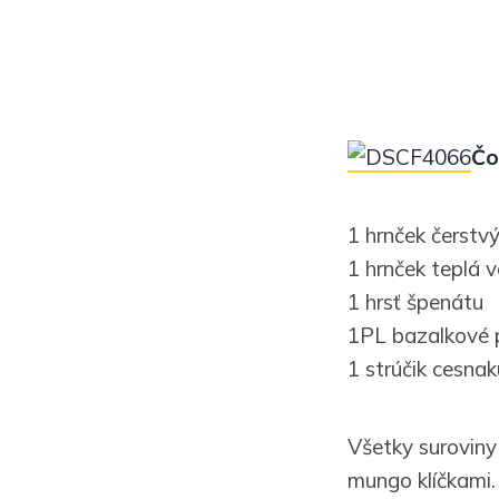
Čo
1 hrnček čerstv
1 hrnček teplá 
1 hrsť špenátu
1PL bazalkové 
1 strúčik cesnak
Všetky surovin
mungo klíčkami.