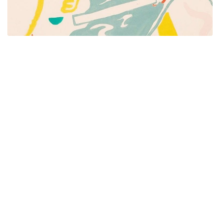
Píšeme pre mamičky aj oteckov. Kreatívne nápady