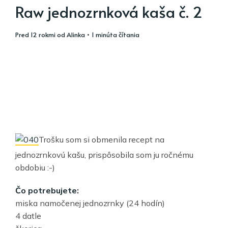
Raw jednozrnková kaša č. 2
pred 12 rokmi
od
Alinka
• 1 minúta čítania
Trošku som si obmenila recept na
jednozrnkovú kašu, prispôsobila som ju ročnému
obdobiu :-)
Čo potrebujete:
miska namočenej jednozrnky (24 hodín)
4 datle