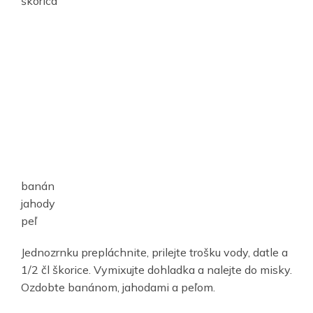
škorica
banán
jahody
peľ
Jednozrnku prepláchnite, prilejte trošku vody, datle a
1/2 čl škorice. Vymixujte dohladka a nalejte do misky.
Ozdobte banánom, jahodami a peľom.