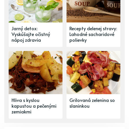
Jarný detox:
Recepty delenej stravy:
Vyskúšajte očistný
Lahodné sacharidové
nápoj zdravia
polievky
Hliva s kyslou
Grilovaná zelenina so
kapustou a pečenými
slaninkou
zemiakmi