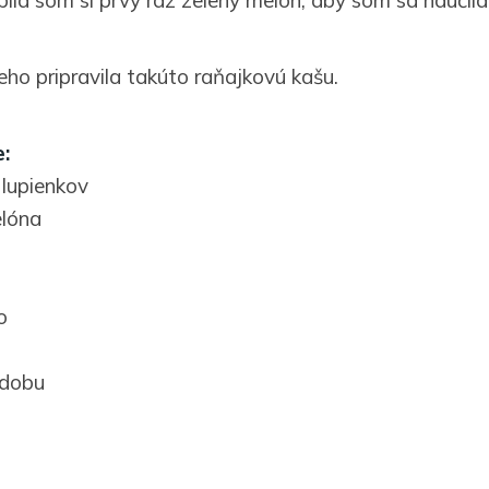
eho pripravila takúto raňajkovú kašu.
:
 lupienkov
elóna
o
zdobu