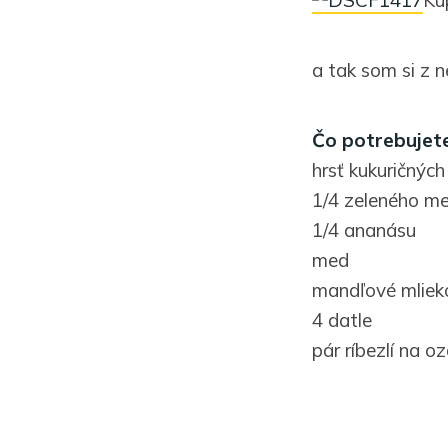
a tak som si z n
Čo potrebujete
hrsť kukuričných
1/4 zeleného m
1/4 ananásu
med
mandľové mliek
4 datle
pár ríbezlí na o