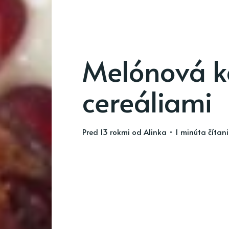
Melónová k
cereáliami
pred 13 rokmi
od
Alinka
• 1 minúta čítan