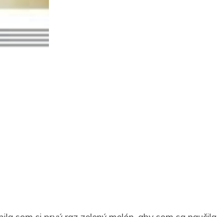
pila som si prvý raz zelený melón, aby som sa naučila