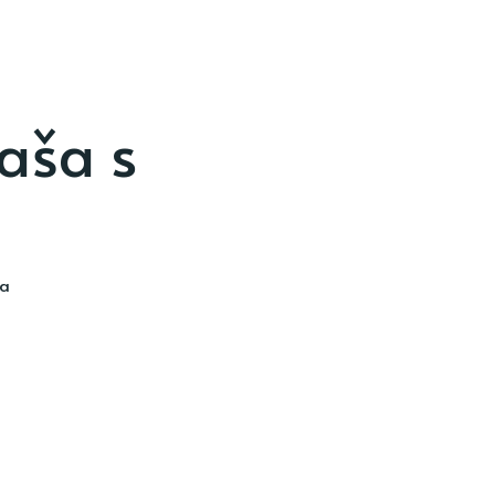
aša s
ia