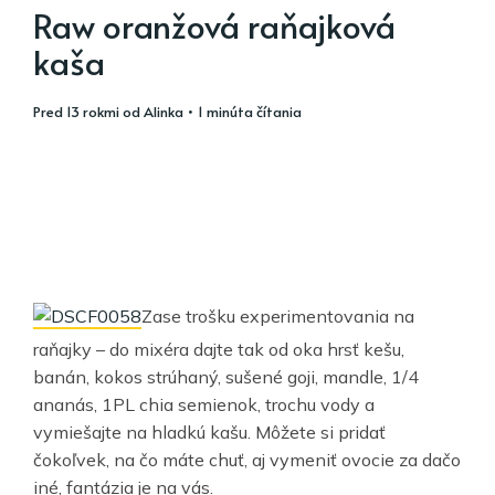
Raw oranžová raňajková
kaša
pred 13 rokmi
od
Alinka
• 1 minúta čítania
Zase trošku experimentovania na
raňajky – do mixéra dajte tak od oka hrsť kešu,
banán, kokos strúhaný, sušené goji, mandle, 1/4
ananás, 1PL chia semienok, trochu vody a
vymiešajte na hladkú kašu. Môžete si pridať
čokoľvek, na čo máte chuť, aj vymeniť ovocie za dačo
iné, fantázia je na vás.