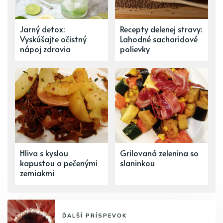
Jarný detox:
Recepty delenej stravy:
Vyskúšajte očistný
Lahodné sacharidové
nápoj zdravia
polievky
Hliva s kyslou
Grilovaná zelenina so
kapustou a pečenými
slaninkou
zemiakmi
ĎALŠÍ PRÍSPEVOK