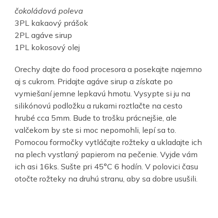
čokoládová poleva
3PL kakaový prášok
2PL agáve sirup
1PL kokosový olej
Orechy dajte do food procesora a posekajte najemno
aj s cukrom. Pridajte agáve sirup a získate po
vymiešaní jemne lepkavú hmotu. Vysypte si ju na
silikónovú podložku a rukami roztlačte na cesto
hrubé cca 5mm. Bude to trošku prácnejšie, ale
valčekom by ste si moc nepomohli, lepí sa to.
Pomocou formočky vytláčajte rožteky a ukladajte ich
na plech vystlaný papierom na pečenie. Vyjde vám
ich asi 16ks. Sušte pri 45°C 6 hodín. V polovici času
otočte rožteky na druhú stranu, aby sa dobre usušili.