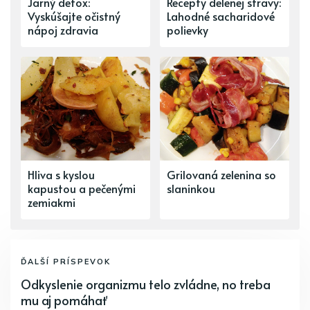
Jarný detox:
Recepty delenej stravy:
Vyskúšajte očistný
Lahodné sacharidové
nápoj zdravia
polievky
Hliva s kyslou
Grilovaná zelenina so
kapustou a pečenými
slaninkou
zemiakmi
ĎALŠÍ PRÍSPEVOK
Odkyslenie organizmu telo zvládne, no treba
mu aj pomáhať