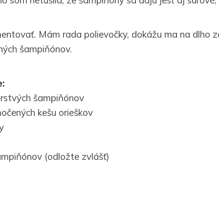
entovať. Mám rada polievočky, dokážu ma na dlho zas
ených šampiňónov.
:
erstvých šampiňónov
očených kešu orieškov
y
ampiňónov (odložte zvlášť)