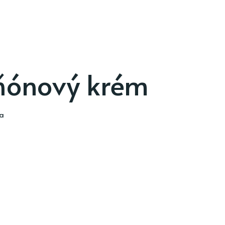
ňónový krém
ia