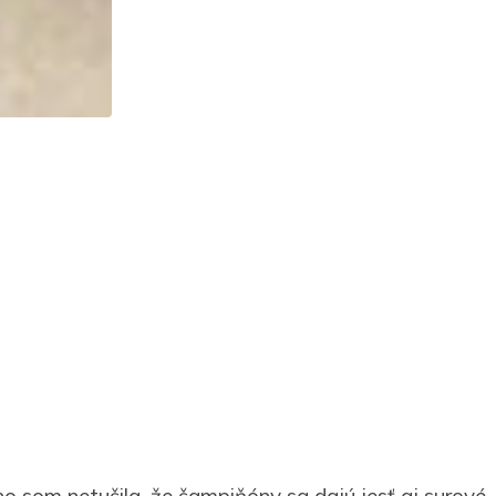
ho som netušila, že šampiňóny sa dajú jesť aj surové, 