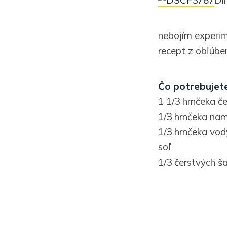
nebojím experim
recept z obľúb
Čo potrebujete
1 1/3 hrnčeka č
1/3 hrnčeka nam
1/3 hrnčeka vod
soľ
1/3 čerstvých š