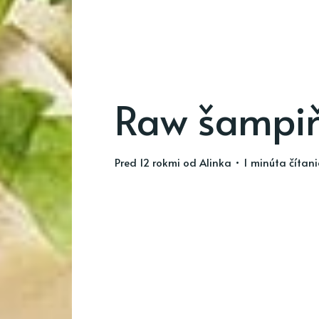
Raw šampi
pred 12 rokmi
od
Alinka
• 1 minúta čítan