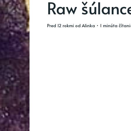
Raw šúlanc
pred 12 rokmi
od
Alinka
• 1 minúta čítan