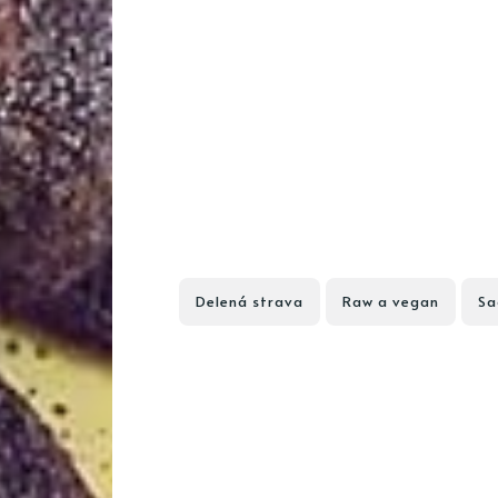
Delená strava
Raw a vegan
Sa