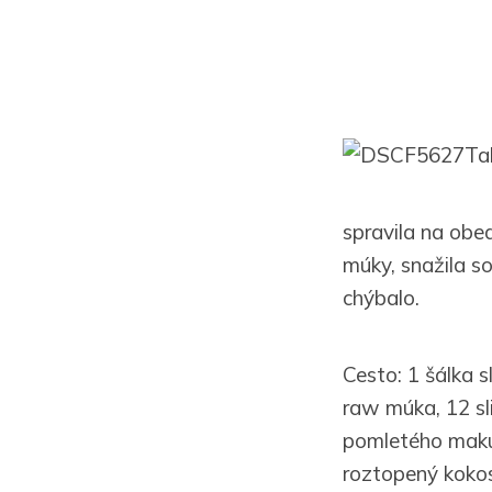
Ta
spravila na obe
múky, snažila s
chýbalo.
Cesto: 1 šálka 
raw múka, 12 sli
pomletého maku,
roztopený kokos