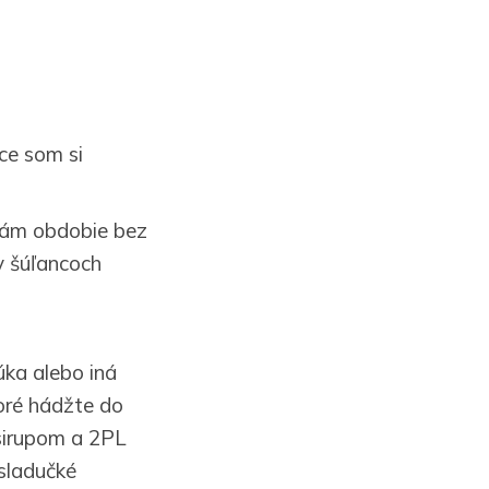
ce som si
 mám obdobie bez
v šúľancoch
úka alebo iná
toré hádžte do
 sirupom a 2PL
sladučké