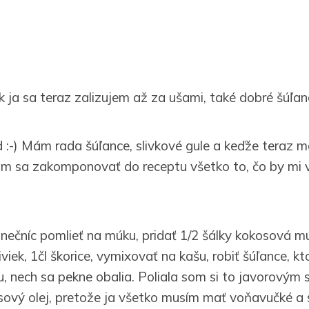
k ja sa teraz zalizujem až za ušami, také dobré šúľan
d :-) Mám rada šúľance, slivkové gule a keďže teraz
om sa zakomponovať do receptu všetko to, čo by mi 
slnečníc pomlieť na múku, pridať 1/2 šálky kokosová m
viek, 1čl škorice, vymixovať na kašu, robiť šúľance, k
 nech sa pekne obalia. Poliala som si to javorovým
ový olej, pretože ja všetko musím mať voňavučké a 