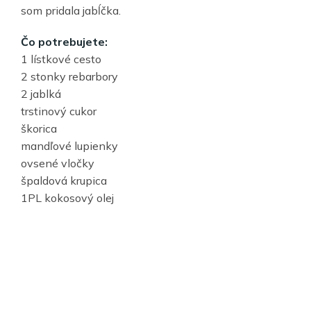
som pridala jabĺčka.
Čo potrebujete:
1 lístkové cesto
2 stonky rebarbory
2 jablká
trstinový cukor
škorica
mandľové lupienky
ovsené vločky
špaldová krupica
1PL kokosový olej