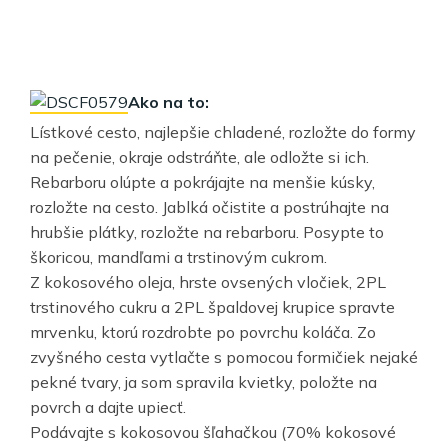
Ako na to:
Lístkové cesto, najlepšie chladené, rozložte do formy
na pečenie, okraje odstráňte, ale odložte si ich.
Rebarboru olúpte a pokrájajte na menšie kúsky,
rozložte na cesto. Jablká očistite a postrúhajte na
hrubšie plátky, rozložte na rebarboru. Posypte to
škoricou, mandľami a trstinovým cukrom.
Z kokosového oleja, hrste ovsených vločiek, 2PL
trstinového cukru a 2PL špaldovej krupice spravte
mrvenku, ktorú rozdrobte po povrchu koláča. Zo
zvyšného cesta vytlačte s pomocou formičiek nejaké
pekné tvary, ja som spravila kvietky, položte na
povrch a dajte upiecť.
Podávajte s kokosovou šľahačkou (70% kokosové