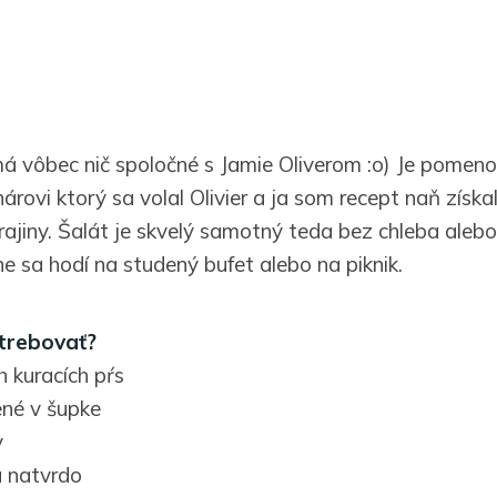
á vôbec nič spoločné s Jamie Oliverom :o) Je pomen
rovi ktorý sa volal Olivier a ja som recept naň získa
ajiny. Šalát je skvelý samotný teda bez chleba aleb
e sa hodí na studený bufet alebo na piknik.
trebovať?
h kuracích pŕs
ené v šupke
y
a natvrdo