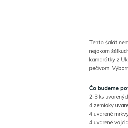
Tento šalát nem
nejakom šéfkuchá
kamarátky z Ukr
pečivom. Výborn
Čo budeme po
2-3 ks uvarenýc
4 zemiaky uvar
4 uvarené mrkv
4 uvarené vajci