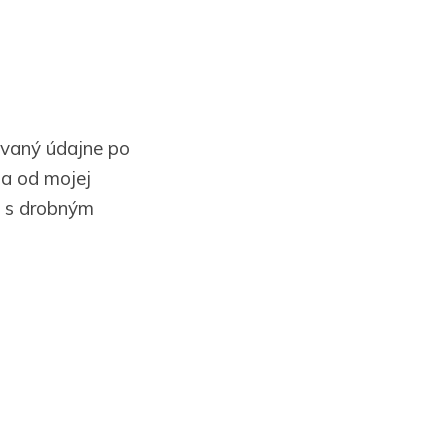
ovaný údajne po
la od mojej
o s drobným