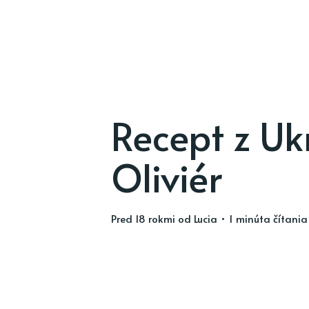
Recept z Ukr
Oliviér
pred 18 rokmi
od
Lucia
• 1 minúta čítania