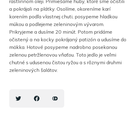
rastlinnom oleji. Primiešame huby, ktoré sme očistili
a pokrájali na plátky. Osolíme, okoreníme karí
korením podľa vlastnej chuti, posypeme hladkou
múkou a podlejeme zeleninovým vývarom.
Prikryjeme a dusíme 20 minút. Potom pridáme
očistený a na kocky pokrájaný patizón a udusíme do
mäkka. Hotové posypeme nadrobno posekanou
zelenou petržlenovou vňaťou. Toto jedlo je veľmi
chutné s udusenou čistou ryžou a s rôznymi druhmi
zeleninových šalátov.