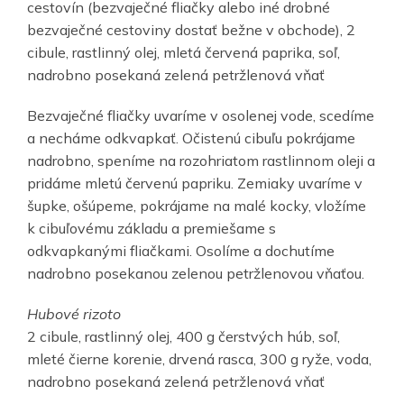
cestovín (bezvaječné fliačky alebo iné drobné
bezvaječné cestoviny dostať bežne v obchode), 2
cibule, rastlinný olej, mletá červená paprika, soľ,
nadrobno posekaná zelená petržlenová vňať
Bezvaječné fliačky uvaríme v osolenej vode, scedíme
a necháme odkvapkať. Očistenú cibuľu pokrájame
nadrobno, speníme na rozohriatom rastlinnom oleji a
pridáme mletú červenú papriku. Zemiaky uvaríme v
šupke, ošúpeme, pokrájame na malé kocky, vložíme
k cibuľovému základu a premiešame s
odkvapkanými fliačkami. Osolíme a dochutíme
nadrobno posekanou zelenou petržlenovou vňaťou.
Hubové rizoto
2 cibule, rastlinný olej, 400 g čerstvých húb, soľ,
mleté čierne korenie, drvená rasca, 300 g ryže, voda,
nadrobno posekaná zelená petržlenová vňať