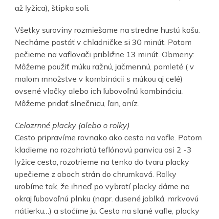
až lyžica), štipka soli.
Všetky suroviny rozmiešame na stredne hustú kašu.
Necháme postáť v chladničke si 30 minút. Potom
pečieme na vaflovači približne 13 minút. Obmeny:
Môžeme použiť múku ražnú, jačmennú, pomleté ( v
malom množstve v kombinácii s múkou aj celé)
ovsené vločky alebo ich ľubovoľnú kombináciu.
Môžeme pridať slnečnicu, ľan, aníz.
Celozrnné placky (alebo o rolky)
Cesto pripravíme rovnako ako cesto na vafle. Potom
kladieme na rozohriatú teflónovú panvicu asi 2 -3
lyžice cesta, rozotrieme na tenko do tvaru placky
upečieme z oboch strán do chrumkavá. Rolky
urobíme tak, že ihneď po vybratí placky dáme na
okraj ľubovoľnú plnku (napr. dusené jablká, mrkvovú
nátierku…) a stočíme ju. Cesto na slané vafle, placky