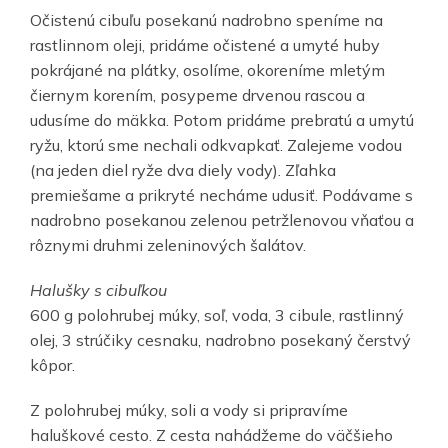
Očistenú cibuľu posekanú nadrobno speníme na
rastlinnom oleji, pridáme očistené a umyté huby
pokrájané na plátky, osolíme, okoreníme mletým
čiernym korením, posypeme drvenou rascou a
udusíme do mäkka. Potom pridáme prebratú a umytú
ryžu, ktorú sme nechali odkvapkať. Zalejeme vodou
(na jeden diel ryže dva diely vody). Zľahka
premiešame a prikryté necháme udusiť. Podávame s
nadrobno posekanou zelenou petržlenovou vňaťou a
rôznymi druhmi zeleninových šalátov.
Halušky s cibuľkou
600 g polohrubej múky, soľ, voda, 3 cibule, rastlinný
olej, 3 strúčiky cesnaku, nadrobno posekaný čerstvý
kôpor.
Z polohrubej múky, soli a vody si pripravíme
haluškové cesto. Z cesta nahádžeme do väčšieho