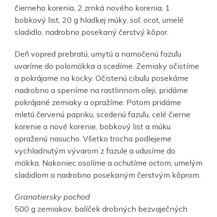
čierneho korenia, 2 zrnká nového korenia, 1
bobkový list, 20 g hladkej múky, soľ, ocot, umelé
sladidlo, nadrobno posekaný čerstvý kôpor.
Deň vopred prebratú, umytú a namočenú fazuľu
uvaríme do polomäkka a scedíme. Zemiaky očistíme
a pokrájame na kocky. Očistenú cibuľu posekáme
nadrobno a speníme na rastlinnom oleji, pridáme
pokrájané zemiaky a opražíme. Potom pridáme
mletú červenú papriku, scedenú fazuľu, celé čierne
korenie a nové korenie, bobkový list a múku
opraženú nasucho. Všetko trocha podlejeme
vychladnutým vývarom z fazule a udusíme do
mäkka. Nakoniec osolíme a ochutíme octom, umelým
sladidlom a nadrobno posekaným čerstvým kôprom.
Granatiersky pochod
500 g zemiakov, balíček drobných bezvaječných