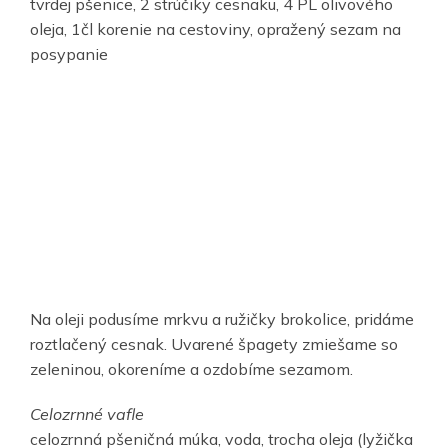
tvrdej pšenice, 2 strúčiky cesnaku, 4 PL olivového
oleja, 1čl korenie na cestoviny, opražený sezam na
posypanie
Na oleji podusíme mrkvu a ružičky brokolice, pridáme
roztlačený cesnak. Uvarené špagety zmiešame so
zeleninou, okoreníme a ozdobíme sezamom.
Celozrnné vafle
celozrnná pšeničná múka, voda, trocha oleja (lyžička