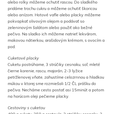
alebo rolky môžeme ochutiť rascou. Do sladkého
pridáme trochu cukru a môžeme ochutiť škoricou
alebo anízom. Hotové vafle alebo placky môžeme
pokvapkať olivovým olejom a podávať so
zeleninovým šalátom alebo použiť ako bežné
pečivo. Na sladko ich môžeme natrieť lekvárom,
makovou nátierkou, arašidovým krémom, s ovocím a
pod.
Cuketové placky
Cuketu postrúhame, 3 strúčiky cesnaku, soľ, mleté
čierne korenie, rascu, majorán, 2-3 lyžice
petržlenovej vňate, zahustíme celozrnnou a hladkou
múkou v ktorej sme rozmiešali 1/2 ČL prášku do
pečiva. Necháme cesto postať asi 15minút a potom
na horúcom oleji pečieme placky.
Cestoviny s cuketou