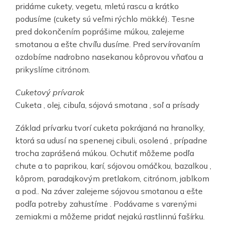
pridáme cukety, vegetu, mletú rascu a krátko
podusíme (cukety sú veľmi rýchlo mäkké). Tesne
pred dokončením poprášime múkou, zalejeme
smotanou a ešte chvíľu dusíme. Pred servírovaním
ozdobíme nadrobno nasekanou kôprovou vňaťou a
prikyslíme citrónom.
Cuketový prívarok
Cuketa , olej, cibuľa, sójová smotana , soľ a prísady
Základ prívarku tvorí cuketa pokrájaná na hranolky,
ktorá sa udusí na spenenej cibuli, osolená , prípadne
trocha zaprášená múkou. Ochutiť môžeme podľa
chute a to paprikou, karí, sójovou omáčkou, bazalkou ,
kôprom, paradajkovým pretlakom, citrónom, jablkom
a pod.. Na záver zalejeme sójovou smotanou a ešte
podľa potreby zahustíme . Podávame s varenými
zemiakmi a môžeme pridať nejakú rastlinnú fašírku.