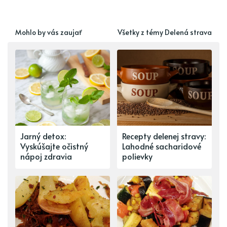
Mohlo by vás zaujať
Všetky z témy Delená strava
Jarný detox:
Recepty delenej stravy:
Vyskúšajte očistný
Lahodné sacharidové
nápoj zdravia
polievky