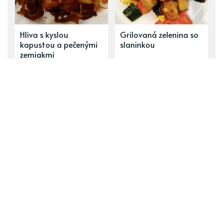
Hliva s kyslou
Grilovaná zelenina so
kapustou a pečenými
slaninkou
zemiakmi
ĎALŠÍ PRÍSPEVOK
Recepty delenej stravy - rastlinné hlavné jedlá
PREDCHÁDZAJÚCI PRÍSPEVOK
Recepty delenej stravy - Sacharidové polievky