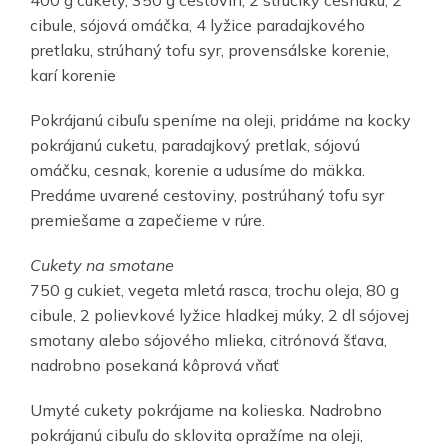
400 g cukety, 350 g cestovín, 2 strúčiky cesnaku, 2
cibule, sójová omáčka, 4 lyžice paradajkového
pretlaku, strúhaný tofu syr, provensálske korenie,
karí korenie
Pokrájanú cibuľu speníme na oleji, pridáme na kocky
pokrájanú cuketu, paradajkový pretlak, sójovú
omáčku, cesnak, korenie a udusíme do mäkka.
Predáme uvarené cestoviny, postrúhaný tofu syr
premiešame a zapečieme v rúre.
Cukety na smotane
750 g cukiet, vegeta mletá rasca, trochu oleja, 80 g
cibule, 2 polievkové lyžice hladkej múky, 2 dl sójovej
smotany alebo sójového mlieka, citrónová šťava,
nadrobno posekaná kôprová vňať
Umyté cukety pokrájame na kolieska. Nadrobno
pokrájanú cibuľu do sklovita opražíme na oleji,