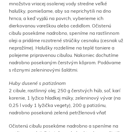
množstva vriacej osolenej vody stredne veľké
halušky, pomiešame, aby sa neprichytili na dno
hrnca, a keď vyjdú na povrch, vyberieme ich
dierkovanou vareškou alebo cedidlom. Očistenú
cibuľu posekáme nadrobno, speníme na rastlinnom
oleji a pridáme rozotrené strúčiky cesnaku (cesnak už
nepražíme). Halušky rozdelíme na teplé taniere a
polejeme pripravenou cibuľou. Nakoniec dochutíme
nadrobno posekaným čerstvým kôprom. Podávame
s rôznymi zeleninovými šalátmi.
Huby dusené s patizónom
2 cibule, rastlinný olej, 250 g čerstvých húb, soľ, karí
korenie, 1 lyžica hladkej múky, zeleninový vývar (na
0,25 l vody 1 lyžička vegety), 200 g patizónu,
nadrobno posekaná zelená petržlenová vňať
Očistenú cibuľu posekáme nadrobno a speníme na