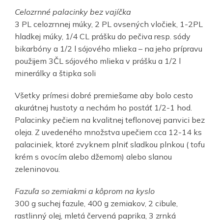
Celozrnné palacinky bez vajíčka
3 PL celozrnnej múky, 2 PL ovsených vločiek, 1-2PL
hladkej múky, 1/4 CL prášku do pečiva resp. sódy
bikarbóny a 1/2 l sójového mlieka – na jeho prípravu
použijem 3ČL sójového mlieka v prášku a 1/2 l
minerálky a štipka soli
Všetky prímesi dobré premiešame aby bolo cesto
akurátnej hustoty a nechám ho postáť 1/2-1 hod.
Palacinky pečiem na kvalitnej teflonovej panvici bez
oleja. Z uvedeného množstva upečiem cca 12-14 ks
palaciniek, ktoré zvyknem plniť sladkou plnkou ( tofu
krém s ovocím alebo džemom) alebo slanou
zeleninovou.
Fazuľa so zemiakmi a kôprom na kyslo
300 g suchej fazule, 400 g zemiakov, 2 cibule,
rastlinný olej, mletá červená paprika, 3 zrnká