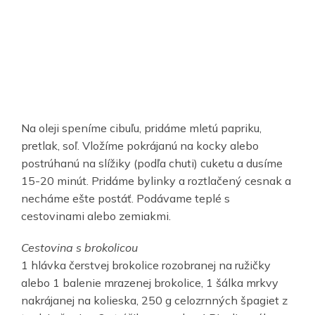
Na oleji speníme cibuľu, pridáme mletú papriku,
pretlak, soľ. Vložíme pokrájanú na kocky alebo
postrúhanú na slížiky (podľa chuti) cuketu a dusíme
15-20 minút. Pridáme bylinky a roztlačený cesnak a
necháme ešte postáť. Podávame teplé s
cestovinami alebo zemiakmi.
Cestovina s brokolicou
1 hlávka čerstvej brokolice rozobranej na ružičky
alebo 1 balenie mrazenej brokolice, 1 šálka mrkvy
nakrájanej na kolieska, 250 g celozrnných špagiet z