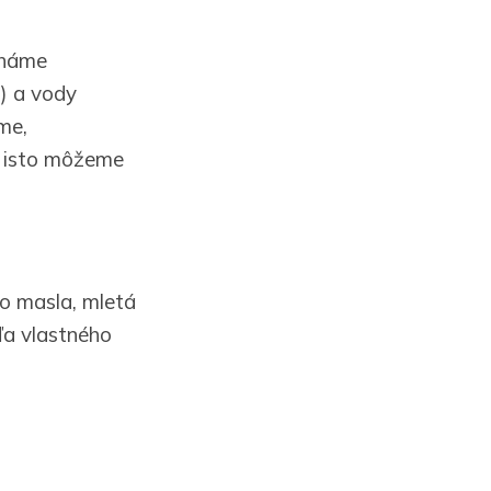
cháme
i) a vody
me,
k isto môžeme
ého masla, mletá
ľa vlastného