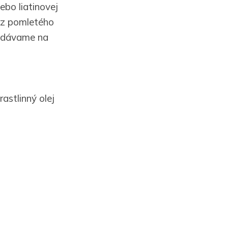
ebo liatinovej
e z pomletého
podávame na
astlinný olej