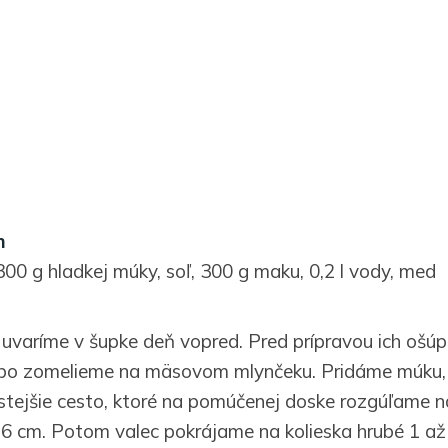
m
300 g hladkej múky, soľ, 300 g maku, 0,2 l vody, med
uvaríme v šupke deň vopred. Pred prípravou ich ošú
bo zomelieme na mäsovom mlynčeku. Pridáme múku, 
tejšie cesto, ktoré na pomúčenej doske rozgúľame n
6 cm. Potom valec pokrájame na kolieska hrubé 1 až