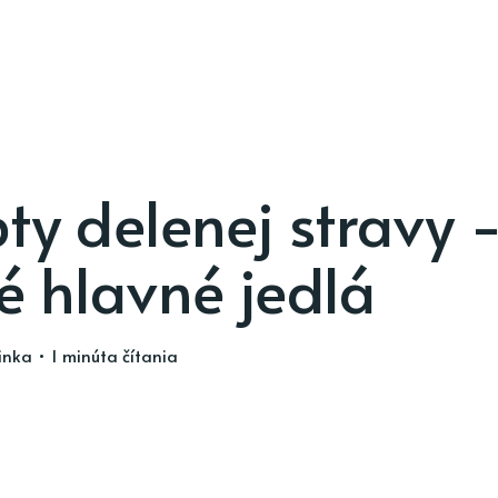
ty delenej stravy 
é hlavné jedlá
inka
• 1 minúta čítania