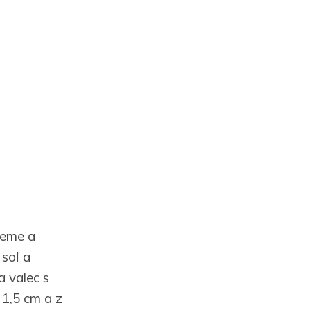
peme a
soľ a
a valec s
 1,5 cm a z