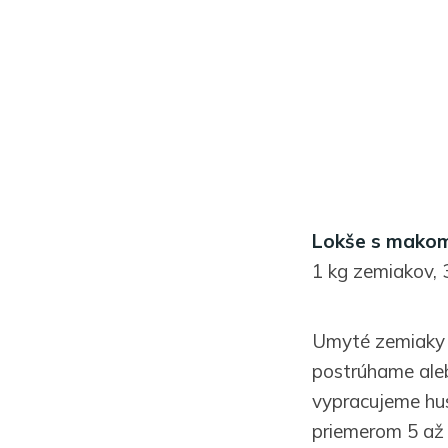
Lokše s mako
1 kg zemiakov, 
Umyté zemiaky 
postrúhame ale
vypracujeme hus
priemerom 5 až 