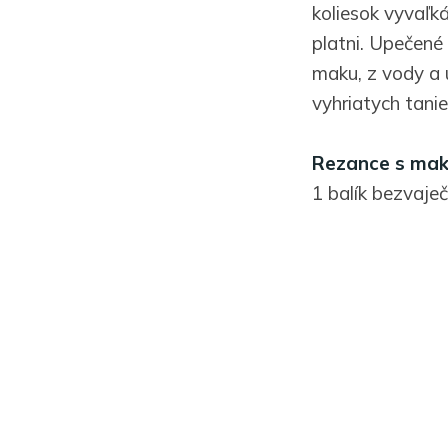
koliesok vyvaľk
platni. Upečené
maku, z vody a 
vyhriatych tanie
Rezance s ma
1 balík bezvaječ