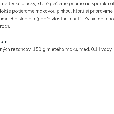
áme tenké placky, ktoré pečieme priamo na sporáku al
 lokše potierame makovou plnkou, ktorú si pripravím
umelého sladidla (podľa vlastnej chuti). Zvinieme a 
roch.
kom
ných rezancov, 150 g mletého maku, med, 0,1 l vody, r