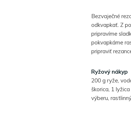
Bezvaječné reza
odkvapkať. Z po
pripravíme slad
pokvapkáme rast
pripraviť rezan
Ryžový nákyp
200 g ryže, voda
škorica, 1 lyži
výberu, rastlin