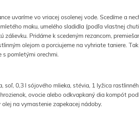
nce uvaríme vo vriacej osolenej vode. Scedíme a ne
mletého maku, umelého sladidla (podľa vlastnej chut
kú zálievku. Pridáme k scedeným rezancom, premieša
linným olejom a porciujeme na vyhriate taniere. Ta
ce s pomletými orechmi.
, soľ, 0,3 l sójového mlieka, stévia, 1 lyžica rastlinn
ca hrozienok, ovocie alebo odkvapkaný dia kompót pod
ný olej na vymastenie zapekacej nádoby.