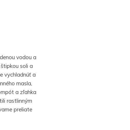
udenou vodou a
tipkou soli a
e vychladnúť a
inného masla,
kompót a zľahka
li rastlinným
vame preliate