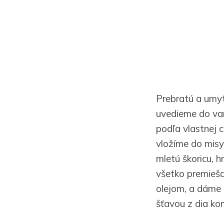
Prebratú a umyt
uvedieme do var
podľa vlastnej 
vložíme do misy
mletú škoricu, 
všetko premieša
olejom, a dáme 
šťavou z dia ko