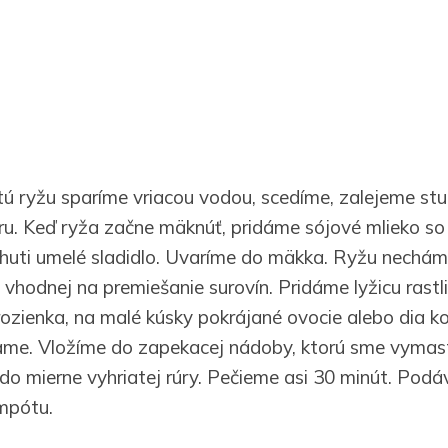
ú ryžu sparíme vriacou vodou, scedíme, zalejeme st
u. Keď ryža začne mäknúť, pridáme sójové mlieko so š
chuti umelé sladidlo. Uvaríme do mäkka. Ryžu nechám
 vhodnej na premiešanie surovín. Pridáme lyžicu rastl
hrozienka, na malé kúsky pokrájané ovocie alebo dia 
me. Vložíme do zapekacej nádoby, ktorú sme vymasti
do mierne vyhriatej rúry. Pečieme asi 30 minút. Podá
mpótu.