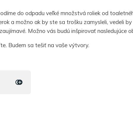
odíme do odpadu veľké množstvá roliek od toaletnéh
rok a možno ak by ste sa trošku zamysleli, vedeli by s
 zaujímavé. Možno vás budú inšpirovať nasledujúce o
íte. Budem sa tešiť na vaše výtvory.