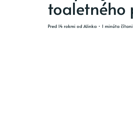
toaletného 
pred 14 rokmi
od
Alinka
• 1 minúta čítan