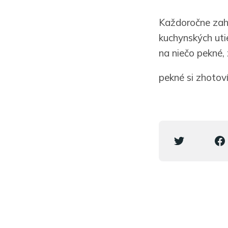
Každoročne zah
kuchynských utie
na niečo pekné,
pekné si zhotov