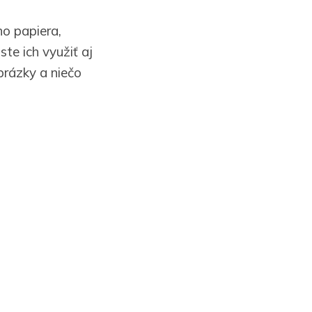
o papiera,
te ich využiť aj
brázky a niečo