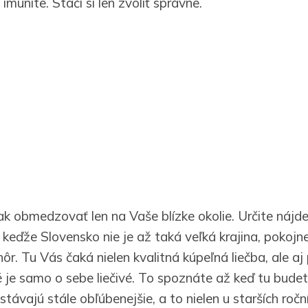
imunite. Stačí si len zvoliť správne.
k obmedzovať len na Vaše blízke okolie. Určite nájd
 keďže Slovensko nie je až taká veľká krajina, pokoj
hôr. Tu Vás čaká nielen kvalitná kúpeľná liečba, ale aj
é je samo o sebe liečivé. To spoznáte až keď tu bude
távajú stále obľúbenejšie, a to nielen u starších ročn