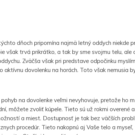
týchto dňoch pripomína najmä letný oddych niekde pr
 však trvá prikrátko, a tak by sme svojmu telu, ale a
oddychu. Zväčša však pri predstave odpočinku myslím
ebo aktívnu dovolenku na horách. Toto však nemusia by
pohyb na dovolenke veľmi nevyhovuje, pretože ho m
ní, môžete zvoliť kúpele. Tieto sú už rokmi overené 
možností a miest. Dostupnosť je tak bez väčších probl
rôznych procedúr. Tieto nakopnú aj Vaše telo a myseľ