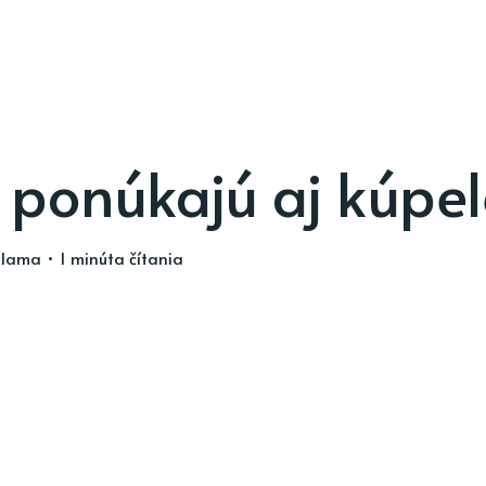
 ponúkajú aj kúpel
klama
• 1 minúta čítania