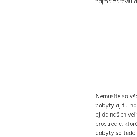
najmä zdraviu a 
Nemusíte sa vša
pobyty aj tu, no
aj do našich veľ
prostredie, ktor
pobyty sa teda s