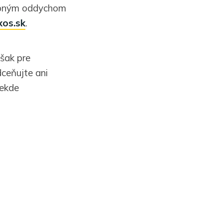
dobným oddychom
xos.sk
.
však pre
dceňujte ani
iekde