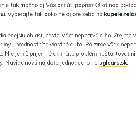
enie tak možno aj Vás prinúti popremýšľať nad po
inu. Vyberajte tak pokojne aj pre seba na
kupele.rela
dialenejšiu oblasť, cesta Vám nepotrvá dlho. Zrejme 
rodiny uprednostníte vlastné auto. Po zime však nepo
e. Nie je nič príjemné ak máte problém naštartovať n
ty. Naviac novú nájdete jednoducho na
sglcars.sk
.