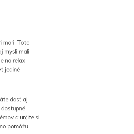
i mori. Toto
j mysli mali
e na relax
ť jediné
áte dosť aj
a dostupné
émov a určite si
, no pomôžu