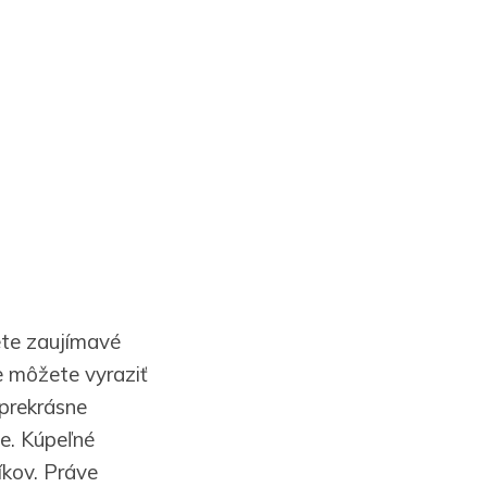
ete zaujímavé
ne môžete vyraziť
 prekrásne
te. Kúpeľné
íkov. Práve