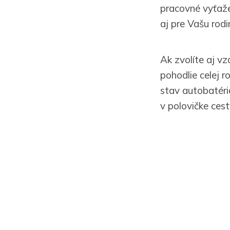
pracovné vyťaž
aj pre Vašu rod
Ak zvolíte aj vz
pohodlie celej 
stav autobatéri
v polovičke ces