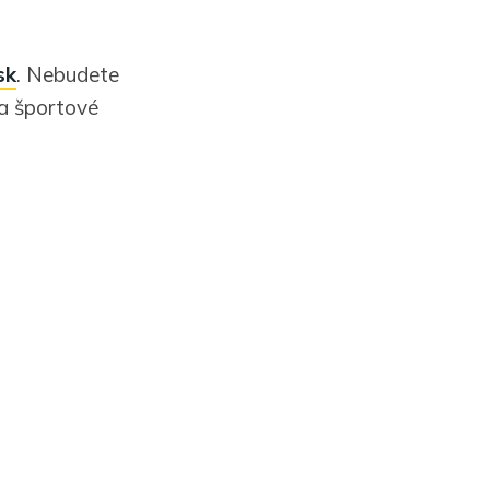
sk
. Nebudete
 a športové