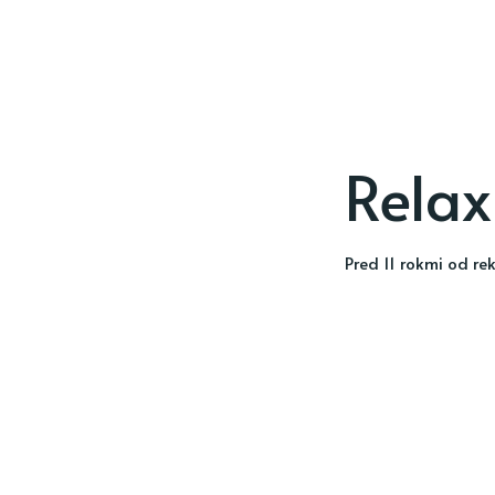
Relax
pred 11 rokmi
od
re