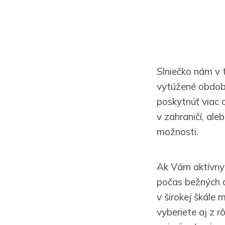
Slniečko nám v 
vytúžené obdobie
poskytnúť viac 
v zahraničí, al
možnosti.
Ak Vám aktívny 
počas bežných d
v širokej škále 
vyberiete aj z 