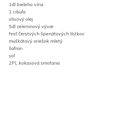
1dl bieleho vína
1 cibuľa
olivový olej
5dl zeleninový vývar
hrsť čerstvých špenátových lístkov
muškátový oriešok mletý
šafran
soľ
2PL kokosová smotana