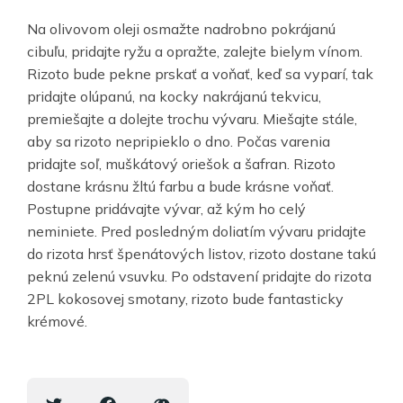
Na olivovom oleji osmažte nadrobno pokrájanú
cibuľu, pridajte ryžu a opražte, zalejte bielym vínom.
Rizoto bude pekne prskať a voňať, keď sa vyparí, tak
pridajte olúpanú, na kocky nakrájanú tekvicu,
premiešajte a dolejte trochu vývaru. Miešajte stále,
aby sa rizoto nepripieklo o dno. Počas varenia
pridajte soľ, muškátový oriešok a šafran. Rizoto
dostane krásnu žltú farbu a bude krásne voňať.
Postupne pridávajte vývar, až kým ho celý
neminiete. Pred posledným doliatím vývaru pridajte
do rizota hrsť špenátových listov, rizoto dostane takú
peknú zelenú vsuvku. Po odstavení pridajte do rizota
2PL kokosovej smotany, rizoto bude fantasticky
krémové.