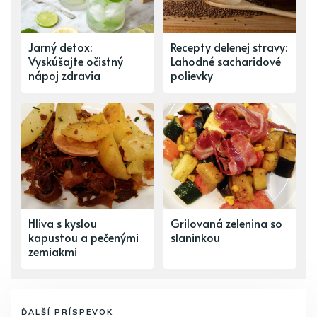
Jarný detox:
Recepty delenej stravy:
Vyskúšajte očistný
Lahodné sacharidové
nápoj zdravia
polievky
Hliva s kyslou
Grilovaná zelenina so
kapustou a pečenými
slaninkou
zemiakmi
ĎALŠÍ PRÍSPEVOK