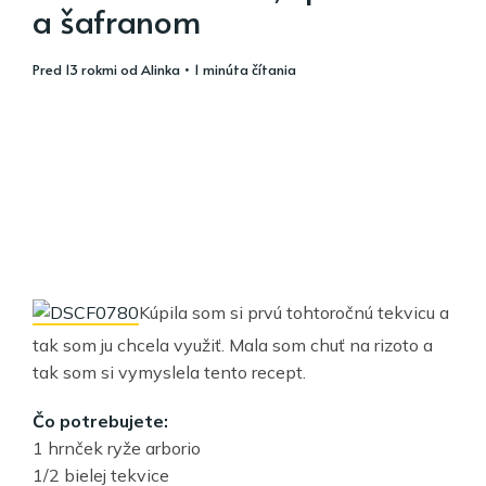
a šafranom
pred 13 rokmi
od
Alinka
• 1 minúta čítania
Kúpila som si prvú tohtoročnú tekvicu a
tak som ju chcela využiť. Mala som chuť na rizoto a
tak som si vymyslela tento recept.
Čo potrebujete:
1 hrnček ryže arborio
1/2 bielej tekvice