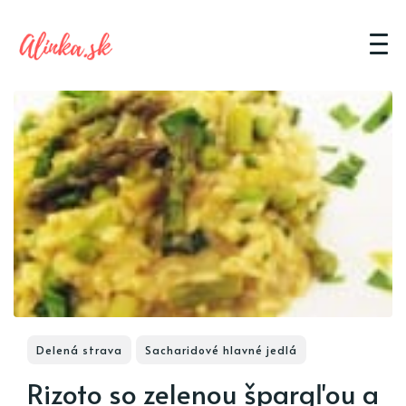
Delená strava
Sacharidové hlavné jedlá
Rizoto so zelenou špargľou a