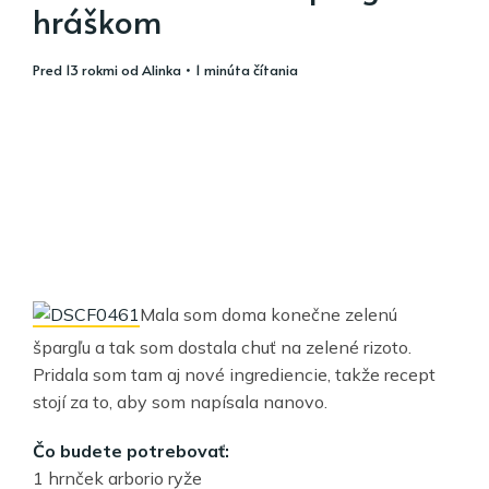
hráškom
pred 13 rokmi
od
Alinka
• 1 minúta čítania
Mala som doma konečne zelenú
špargľu a tak som dostala chuť na zelené rizoto.
Pridala som tam aj nové ingrediencie, takže recept
stojí za to, aby som napísala nanovo.
Čo budete potrebovať:
1 hrnček arborio ryže