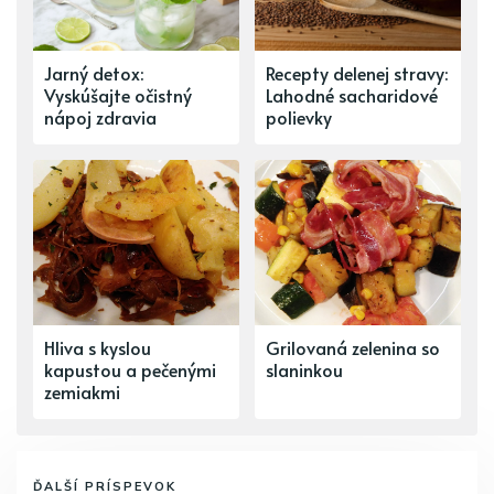
Jarný detox:
Recepty delenej stravy:
Vyskúšajte očistný
Lahodné sacharidové
nápoj zdravia
polievky
Hliva s kyslou
Grilovaná zelenina so
kapustou a pečenými
slaninkou
zemiakmi
ĎALŠÍ PRÍSPEVOK