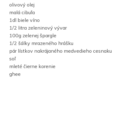
olivový olej
malá cibuľa
1dl biele víno
1/2 litra zeleninový vývar
100g zelenej špargle
1/2 šálky mrazeného hrášku
pár lístkov nakrájaného medvedieho cesnaku
soľ
mleté čierne korenie
ghee