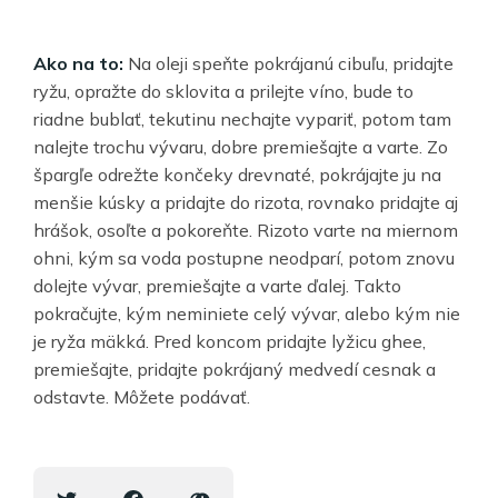
Ako na to:
Na oleji speňte pokrájanú cibuľu, pridajte
ryžu, opražte do sklovita a prilejte víno, bude to
riadne bublať, tekutinu nechajte vypariť, potom tam
nalejte trochu vývaru, dobre premiešajte a varte. Zo
špargľe odrežte končeky drevnaté, pokrájajte ju na
menšie kúsky a pridajte do rizota, rovnako pridajte aj
hrášok, osoľte a pokoreňte. Rizoto varte na miernom
ohni, kým sa voda postupne neodparí, potom znovu
dolejte vývar, premiešajte a varte ďalej. Takto
pokračujte, kým neminiete celý vývar, alebo kým nie
je ryža mäkká. Pred koncom pridajte lyžicu ghee,
premiešajte, pridajte pokrájaný medvedí cesnak a
odstavte. Môžete podávať.