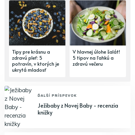
Tipy pre krásnu a
V hlavnej úlohe šalát!
zdravú pleť: 5
5 tipov na ľahkú a
potravín, v ktorých je
zdravú večeru
ukrytá mladosť
ĎALŠÍ PRÍSPEVOK
Ježibaby z Novej Baby - recenzia
knižky