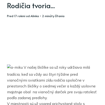
Rodičia tvoria...
pred 17 rokmi
od
Alinka
• 2 minúty čítania
V našej škôlke sa už roky udržiava milá
tradícia, keď sa vždy asi štyri týždne pred
vianočnými sviatkami zídu rodičia spoločne v
priestoroch škôlky o siedmej večer a každý usilovne
majstruje obal na vianočný darček pre svoju ratolesť
podľa zadanej predlohy.
V miestnosti sú už vopred prichystané stoly s