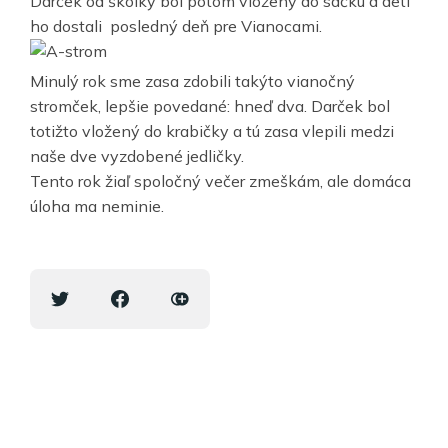
Darček od škôlky bol potom vložený do sáčku a deti
ho dostali posledný deň pre Vianocami.
Minulý rok sme zasa zdobili takýto vianočný
stromček, lepšie povedané: hneď dva. Darček bol
totižto vložený do krabičky a tú zasa vlepili medzi
naše dve vyzdobené jedličky.
Tento rok žiaľ spoločný večer zmeškám, ale domáca
úloha ma neminie.