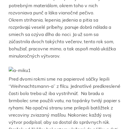
potrebným materiálom, okrem toho v nich
rozvoniava punč a láka vianočné pečivo.
Okrem strihania, lepenia, jedenia a pitia sa
rozprávajú veselé príbehy, panuje dobrá nálada a
smiech sa ozýva dlho do noci. Ja už som sa
zúčastnila dvoch takýchto večerov, tento rok som,
bohužiaľ, pracovne mimo, a tak aspoň malá ukážka
minuloročných výtvorov.
Pred dvomi rokmi sme na papierové sáčky lepili
“Weihnachtsmann-a” z filcu. Jednotlivé predkreslené
časti bolo treba už iba vystrihnúť. Na bradu a
brmbolec sme použili vatu, na topánky tvrdý papier s
ryhami. Na opačnú stranu sme prilepili batôžtek z
vrecoviny zviazaný mašľou. Nakoniec každý svoj
výtvor podpísal, aby sa dostal do správnych rúk.