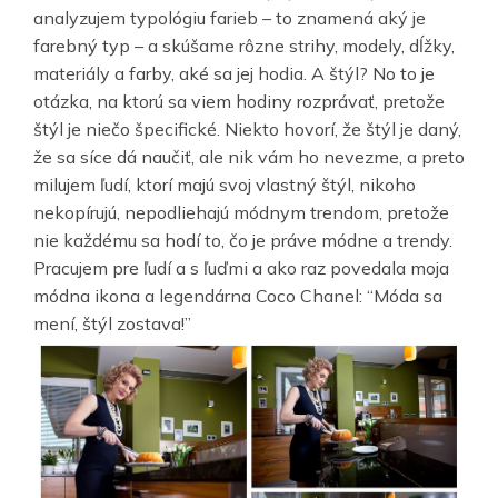
analyzujem typológiu farieb – to znamená aký je
farebný typ – a skúšame rôzne strihy, modely, dĺžky,
materiály a farby, aké sa jej hodia. A štýl? No to je
otázka, na ktorú sa viem hodiny rozprávať, pretože
štýl je niečo špecifické. Niekto hovorí, že štýl je daný,
že sa síce dá naučiť, ale nik vám ho nevezme, a preto
milujem ľudí, ktorí majú svoj vlastný štýl, nikoho
nekopírujú, nepodliehajú módnym trendom, pretože
nie každému sa hodí to, čo je práve módne a trendy.
Pracujem pre ľudí a s ľuďmi a ako raz povedala moja
módna ikona a legendárna Coco Chanel: “Móda sa
mení, štýl zostava!”