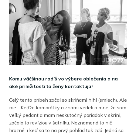
Komu väčšinou radíš vo výbere oblečenia a na
aké príležitosti ťa ženy kontaktujú?
Celý tento príbeh začal so skriňami hihi (smiech). Ale
nie… Keďže kamarátky a známi vedeli o mne, že som
veľký pedant a mam neskutočný poriadok v skrini,
začalo to revíziou v šatníku. Neznamená to nič
hrozné, i keď sa to na prvý pohľad tak zdá. Jedná sa