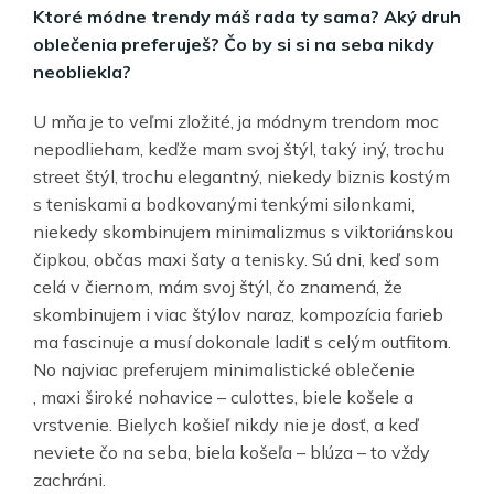
Ktoré módne trendy máš rada ty sama? Aký druh
oblečenia preferuješ? Čo by si si na seba nikdy
neobliekla?
U mňa je to veľmi zložité, ja módnym trendom moc
nepodlieham, keďže mam svoj štýl, taký iný, trochu
street štýl, trochu elegantný, niekedy biznis kostým
s teniskami a bodkovanými tenkými silonkami,
niekedy skombinujem minimalizmus s viktoriánskou
čipkou, občas maxi šaty a tenisky. Sú dni, keď som
celá v čiernom, mám svoj štýl, čo znamená, že
skombinujem i viac štýlov naraz, kompozícia farieb
ma fascinuje a musí dokonale ladiť s celým outfitom.
No najviac preferujem minimalistické oblečenie
, maxi široké nohavice – culottes, biele košele a
vrstvenie. Bielych košieľ nikdy nie je dosť, a keď
neviete čo na seba, biela košeľa – blúza – to vždy
zachráni.