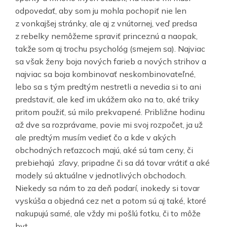
odpovedať, aby som ju mohla pochopiť nie len
z vonkajšej stránky, ale aj z vnútornej, veď predsa
z rebelky nemôžeme spraviť princeznú a naopak,
takže som aj trochu psychológ (smejem sa). Najviac
sa však ženy boja nových farieb a nových strihov a
najviac sa boja kombinovať neskombinovateľné,
lebo sa s tým predtým nestretli a nevedia si to ani
predstaviť, ale keď im ukážem ako na to, aké triky
pritom použiť, sú milo prekvapené. Približne hodinu
až dve sa rozprávame, povie mi svoj rozpočet, ja už
ale predtým musím vedieť čo a kde v akých
obchodných reťazcoch majú, aké sú tam ceny, či
prebiehajú zľavy, pripadne či sa dá tovar vrátiť a aké
modely sú aktuálne v jednotlivých obchodoch.
Niekedy sa nám to za deň podarí, inokedy si tovar
vyskúša a objedná cez net a potom sú aj také, ktoré
nakupujú samé, ale vždy mi pošlú fotku, či to môže
byt.