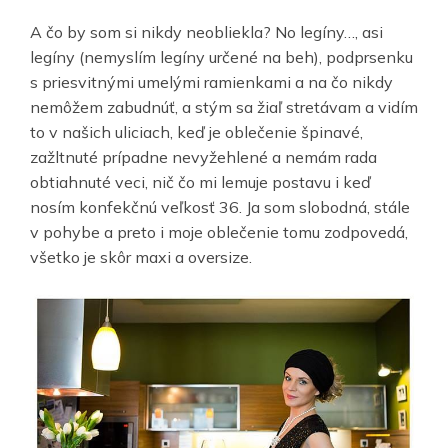
A čo by som si nikdy neobliekla? No legíny…, asi
legíny (nemyslím legíny určené na beh), podprsenku
s priesvitnými umelými ramienkami a na čo nikdy
nemôžem zabudnúť, a stým sa žiaľ stretávam a vidím
to v našich uliciach, keď je oblečenie špinavé,
zažltnuté prípadne nevyžehlené a nemám rada
obtiahnuté veci, nič čo mi lemuje postavu i keď
nosím konfekčnú veľkosť 36. Ja som slobodná, stále
v pohybe a preto i moje oblečenie tomu zodpovedá,
všetko je skôr maxi a oversize.