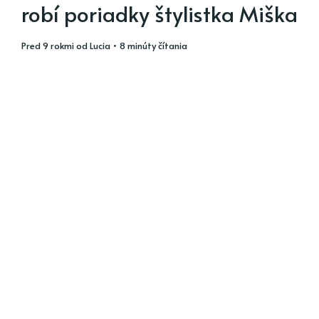
robí poriadky štylistka Miška
pred 9 rokmi
od
Lucia
• 8 minúty čítania