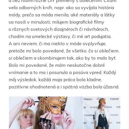
a tiež robím rôzne DIY premeny s oblečením. Čítam
veľa odborných kníh, napr. ako sa vyvíjala história
módy, prečo sa móda menila, aké materiály a látky
sa nosili v minulosti, milujem biografické filmy
o rôznych svetových dizajnéroch či návrhároch,
chodím na umelecké výstavy, či iné art podujatia.
A ani neviem, či ma niekto v móde ovplyvňuje,
pretože mi bolo povedané, že všetko, čo si oblečiem,
si oblečiem a skombinujem tak, ako by to malo byť.
Bolo mi povedané, že mám neskutočne dobré
vnímanie a to ma i posunulo a posúva vpred. Každý
môj výsledok, každá moja práca bola kladne,
pozitívne ohodnotená a i spätná väzba bola úžasná.