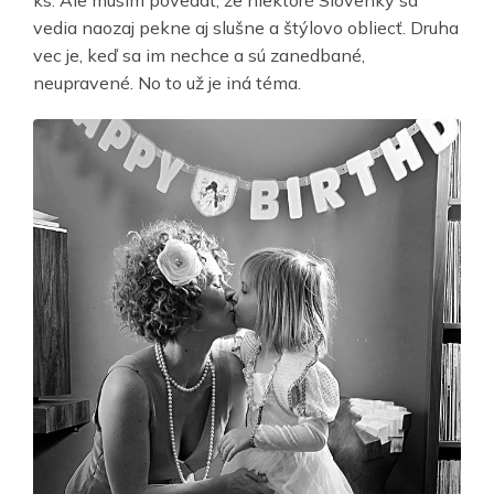
ks. Ale musím povedať, že niektoré Slovenky sa
vedia naozaj pekne aj slušne a štýlovo obliecť. Druha
vec je, keď sa im nechce a sú zanedbané,
neupravené. No to už je iná téma.