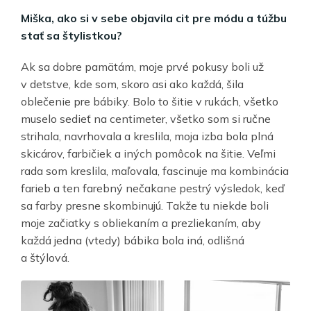
Miška, ako si v sebe objavila cit pre módu a túžbu
stať sa štylistkou?
Ak sa dobre pamätám, moje prvé pokusy boli už
v detstve, kde som, skoro asi ako každá, šila
oblečenie pre bábiky. Bolo to šitie v rukách, všetko
muselo sedieť na centimeter, všetko som si ručne
strihala, navrhovala a kreslila, moja izba bola plná
skicárov, farbičiek a iných pomôcok na šitie. Veľmi
rada som kreslila, maľovala, fascinuje ma kombinácia
farieb a ten farebný nečakane pestrý výsledok, keď
sa farby presne skombinujú. Takže tu niekde boli
moje začiatky s obliekaním a prezliekaním, aby
každá jedna (vtedy) bábika bola iná, odlišná
a štýlová.