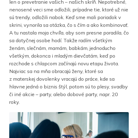
len o prevetranie vašich – našich skríň. Nepotrebné,
nenosené veci sme odložili, prípadne tie, ktoré už nie
sú trendy, odložili nabok. Keď sme mali poriadok v
skrini, vynorila sa otázka, čo s čím a ako kombinovať.
A tu nastala moja chvíľa, aby som presne poradila, čo
sa dotyčnej osobe hodí. Takže radím všetkým
ženám, slečnám, mamám, babkám, jednoducho
všetkým, dokonca i mladým dievčatám, keď po
rozchode s chlapcom začínajú novu etapu života.
Najviac sa na mňa obracajú ženy, ktoré sa
z materskej dovolenky vracajú do práce, kde sa
hlavne jedná o biznis štýl, potom sú to plesy, svadby
či iné akcie – party, alebo dobové party, napr. 20
roky.