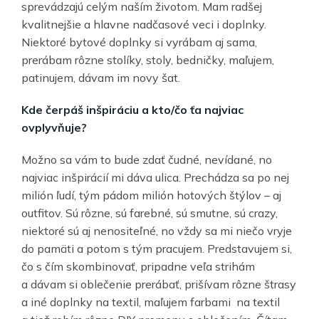
sprevádzajú celým naším životom. Mam radšej
kvalitnejšie a hlavne nadčasové veci i doplnky.
Niektoré bytové doplnky si vyrábam aj sama,
prerábam rôzne stolíky, stoly, bedničky, maľujem,
patinujem, dávam im novy šat.
Kde čerpáš inšpiráciu a kto/čo ťa najviac
ovplyvňuje?
Možno sa vám to bude zdať čudné, nevídané, no
najviac inšpirácií mi dáva ulica. Prechádza sa po nej
milión ľudí, tým pádom milión hotových štýlov – aj
outfitov. Sú rôzne, sú farebné, sú smutne, sú crazy,
niektoré sú aj nenositeľné, no vždy sa mi niečo vryje
do pamäti a potom s tým pracujem. Predstavujem si,
čo s čím skombinovať, pripadne veľa strihám
a dávam si oblečenie prerábať, prišívam rôzne štrasy
a iné doplnky na textil, maľujem farbami na textil