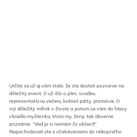
Určite sa už aj vám stalo, že ste dostali pozvanie na
dôležitý event, či už išlo o ples, svadbu,
reprezentatívnu večeru, kokteil párty, promócie, či
iný dôležitý míľnik v živote a potom sa vám do hlavy
vkradla myšlienka, ktorú my, ženy, tak dôverne
poznáme. “Veď ja si nemám čo obliecť!”
Napochodovali ste s očakávaniami do nákupného