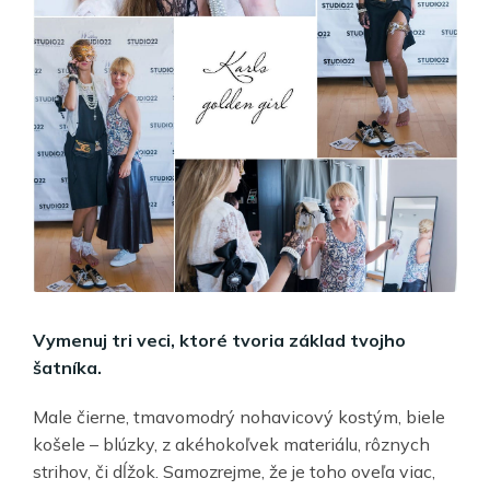
Vymenuj tri veci, ktoré tvoria základ tvojho
šatníka.
Male čierne, tmavomodrý nohavicový kostým, biele
košele – blúzky, z akéhokoľvek materiálu, rôznych
strihov, či dĺžok. Samozrejme, že je toho oveľa viac,