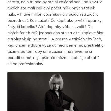
centra, no o tri hodiny ste si zničená sadli na kávu, v
rukách ste mali celkový počet nákupných tašiek
nula, v hlave milión otáznikov a v očiach sa zračila
bezradnosť. Kde začať? Čo kúpiť ako prvé? Topánky,
šaty, či kabelku? Aké doplnky vôbec zvoliť? Do
akých farieb ísť? Jednoducho ste sa v tej záplave šiat
a trblietok úplne stratili. A presne v takých chvíľach,
keď chceme dobre vyzerať, nechceme nič prestreliť a
túžime po tom, aby sme zažiarili no nevieme si
poradiť samé, najlepšie, čo môžme urobiť, je obrátiť
sa na profesionálov.