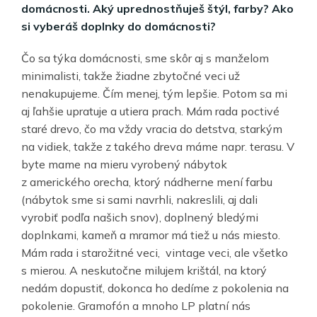
domácnosti. Aký uprednostňuješ štýl, farby? Ako
si vyberáš doplnky do domácnosti?
Čo sa týka domácnosti, sme skôr aj s manželom
minimalisti, takže žiadne zbytočné veci už
nenakupujeme. Čím menej, tým lepšie. Potom sa mi
aj ľahšie upratuje a utiera prach. Mám rada poctivé
staré drevo, čo ma vždy vracia do detstva, starkým
na vidiek, takže z takého dreva máme napr. terasu. V
byte mame na mieru vyrobený nábytok
z amerického orecha, ktorý nádherne mení farbu
(nábytok sme si sami navrhli, nakreslili, aj dali
vyrobiť podľa našich snov), doplnený bledými
doplnkami, kameň a mramor má tiež u nás miesto.
Mám rada i starožitné veci, vintage veci, ale všetko
s mierou. A neskutočne milujem krištál, na ktorý
nedám dopustiť, dokonca ho dedíme z pokolenia na
pokolenie. Gramofón a mnoho LP platní nás