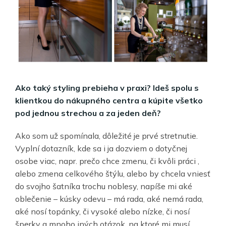
Ako taký styling prebieha v praxi? Ideš spolu s
klientkou do nákupného centra a kúpite všetko
pod jednou strechou a za jeden deň?
Ako som už spomínala, dôležité je prvé stretnutie.
Vyplní dotazník, kde sa i ja dozviem o dotyčnej
osobe viac, napr. prečo chce zmenu, či kvôli práci ,
alebo zmena celkového štýlu, alebo by chcela vniesť
do svojho šatníka trochu noblesy, napíše mi aké
oblečenie – kúsky odevu – má rada, aké nemá rada,
aké nosí topánky, či vysoké alebo nízke, či nosí
šperky a mnoho iných otázok, na ktoré mi musí