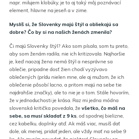
napr. milujem klobúky, je to aj taký môj poznávací
element, hlavne na jeseň a v zime.
Myslíš si, že Slovenky majú štýl a obliekajú sa
dobre? Čo by si na našich ženách zmenila?
Či majú Slovenky štýl? Ako som písala, som tu preto,
aby som ženám radila, nie ich kritizovala. Najhoršie
je, keď naozaj žena nemá štýl a nesprávne sa
oblečie, pripadne dosť žien chodí vyzývavo
oblečených (prídu nielen mne, ale aj mužom, že ich
oblečenie pôsobí lacno, a pritom majú na sebe tie
najdrahšie značky), ale to nie je o tom. Stále hovorím,
že v jednoduchosti je krása. Raz mi jedna módna
slovenská kritička povedala, že
všetko, čo máš na
sebe, sa musí skladať z 9 ks
, od spodnej bielizne,
cez kabelku, doplnky atď. Ak máš viac, musíš dať
dole, ak menej, pridať jeden, ale vždy mať na sebe 9