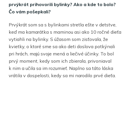
prvýkrát prihovorili bylinky? Ako a kde to bolo?
Čo vám pošepkali?
Prvýkrát som sa s bylinkami stretla ešte v detstve,
keď ma kamarátka s maminou asi ako 10 ročné dieťa
vytiahli na bylinky. S úžasom som zisťovala, že
kvietky, o ktoré sme sa ako deti doslova potkýnali
pri hrách, majú svoje mená a liečivé účinky. To bol
prvý moment, kedy som ich zbierala, privoniaval
k nim a učila sa im rozumieť. Naplno sa táto láska
vrátila v dospelosti, kedy sa mi narodilo prvé dieťa.