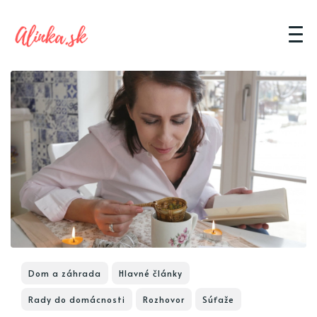
Dom a záhrada
Hlavné články
Rady do domácnosti
Rozhovor
Súťaže