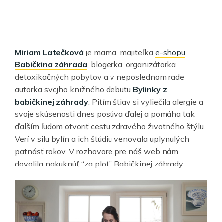
Miriam Latečková
je mama, majiteľka
e-shopu
Babičkina záhrada
, blogerka, organizátorka
detoxikačných pobytov a v neposlednom rade
autorka svojho knižného debutu
Bylinky z
babičkinej záhrady
. Pitím štiav si vyliečila alergie a
svoje skúsenosti dnes posúva ďalej a pomáha tak
ďalším ľudom otvoriť cestu zdravého životného štýlu.
Verí v silu bylín a ich štúdiu venovala uplynulých
pätnásť rokov. V rozhovore pre náš web nám
dovolila nakuknúť “za plot” Babičkinej záhrady.