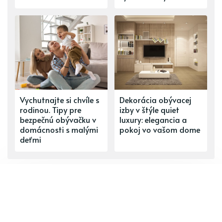
Vychutnajte si chvíle s
Dekorácia obývacej
rodinou. Tipy pre
izby v štýle quiet
bezpečnú obývačku v
luxury: elegancia a
domácnosti s malými
pokoj vo vašom dome
deťmi
ĎALŠÍ PRÍSPEVOK
Tri zlaté vlasy deda Vševeda