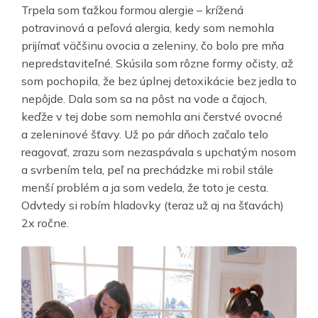
Trpela som ťažkou formou alergie – krížená
potravinová a peľová alergia, kedy som nemohla
prijímať väčšinu ovocia a zeleniny, čo bolo pre mňa
nepredstaviteľné. Skúsila som rôzne formy očisty, až
som pochopila, že bez úplnej detoxikácie bez jedla to
nepôjde. Dala som sa na pôst na vode a čajoch,
keďže v tej dobe som nemohla ani čerstvé ovocné
a zeleninové šťavy. Už po pár dňoch začalo telo
reagovať, zrazu som nezaspávala s upchatým nosom
a svrbením tela, peľ na prechádzke mi robil stále
menší problém a ja som vedela, že toto je cesta.
Odvtedy si robím hladovky (teraz už aj na šťavách)
2x ročne.