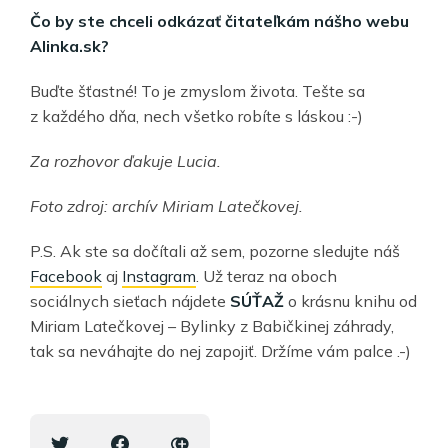
Čo by ste chceli odkázať čitateľkám nášho webu
Alinka.sk?
Buďte šťastné! To je zmyslom života. Tešte sa
z každého dňa, nech všetko robíte s láskou :-)
Za rozhovor ďakuje Lucia.
Foto zdroj: archív Miriam Latečkovej.
P.S. Ak ste sa dočítali až sem, pozorne sledujte náš
Facebook
aj
Instagram
. Už teraz na oboch
sociálnych sieťach nájdete
SÚŤAŽ
o krásnu knihu od
Miriam Latečkovej – Bylinky z Babičkinej záhrady,
tak sa neváhajte do nej zapojiť. Držíme vám palce .-)