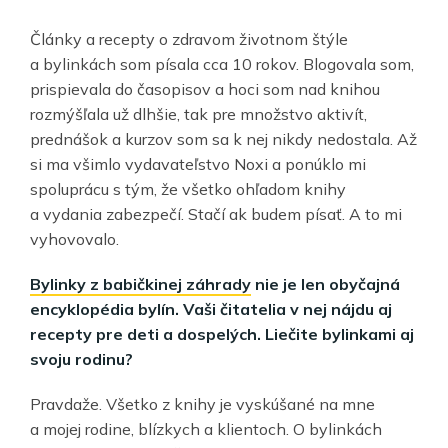
Články a recepty o zdravom životnom štýle
a bylinkách som písala cca 10 rokov. Blogovala som,
prispievala do časopisov a hoci som nad knihou
rozmýšľala už dlhšie, tak pre množstvo aktivít,
prednášok a kurzov som sa k nej nikdy nedostala. Až
si ma všimlo vydavateľstvo Noxi a ponúklo mi
spoluprácu s tým, že všetko ohľadom knihy
a vydania zabezpečí. Stačí ak budem písať. A to mi
vyhovovalo.
Bylinky z babičkinej záhrady
nie je len obyčajná
encyklopédia bylín. Vaši čitatelia v nej nájdu aj
recepty pre deti a dospelých. Liečite bylinkami aj
svoju rodinu?
Pravdaže. Všetko z knihy je vyskúšané na mne
a mojej rodine, blízkych a klientoch. O bylinkách