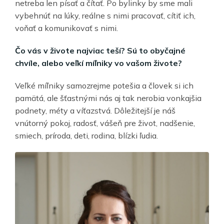
netreba len písať a čítať. Po bylinky by sme mali
vybehnúť na lúky, reálne s nimi pracovať, cítiť ich,
voňať a komunikovať s nimi.
Čo vás v živote najviac teší? Sú to obyčajné
chvíle, alebo veľkí míľniky vo vašom živote?
Veľké míľniky samozrejme potešia a človek si ich
pamätá, ale šťastnými nás aj tak nerobia vonkajšia
podnety, méty a víťazstvá. Dôležitejší je náš
vnútorný pokoj, radosť, vášeň pre život, nadšenie,
smiech, príroda, deti, rodina, blízki ľudia.