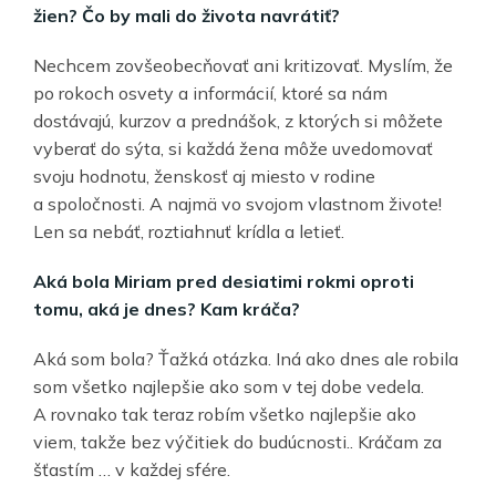
žien? Čo by mali do života navrátiť?
Nechcem zovšeobecňovať ani kritizovať. Myslím, že
po rokoch osvety a informácií, ktoré sa nám
dostávajú, kurzov a prednášok, z ktorých si môžete
vyberať do sýta, si každá žena môže uvedomovať
svoju hodnotu, ženskosť aj miesto v rodine
a spoločnosti. A najmä vo svojom vlastnom živote!
Len sa nebáť, roztiahnuť krídla a letieť.
Aká bola Miriam pred desiatimi rokmi oproti
tomu, aká je dnes? Kam kráča?
Aká som bola? Ťažká otázka. Iná ako dnes ale robila
som všetko najlepšie ako som v tej dobe vedela.
A rovnako tak teraz robím všetko najlepšie ako
viem, takže bez výčitiek do budúcnosti.. Kráčam za
šťastím … v každej sfére.