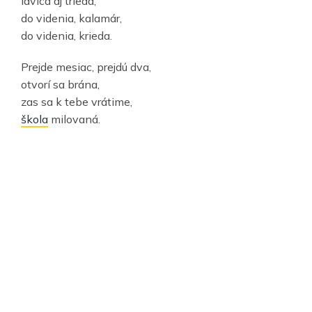
lavica aj trieda,
do videnia, kalamár,
do videnia, krieda.
Prejde mesiac, prejdú dva,
otvorí sa brána,
zas sa k tebe vrátime,
škola
milovaná.