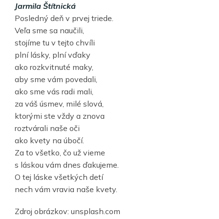
Jarmila Štítnická
Posledný deň v prvej triede.
Veľa sme sa naučili,
stojíme tu v tejto chvíli
plní lásky, plní vďaky
ako rozkvitnuté maky,
aby sme vám povedali,
ako sme vás radi mali,
za váš úsmev, milé slová,
ktorými ste vždy a znova
roztvárali naše oči
ako kvety na úbočí.
Za to všetko, čo už vieme
s láskou vám dnes ďakujeme.
O tej láske všetkých detí
nech vám vravia naše kvety.
Zdroj obrázkov: unsplash.com