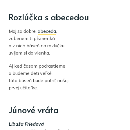
Rozlúčka s abecedou
Maj sa dobre,
abeceda
,
zoberiem ti písmenká
a z nich báseň na rozlúčku
uvijem si do vienka.
Aj keď časom podrastieme
a budeme deti veľké,
táto báseň bude patriť našej
prvej učiteľke.
Júnové vráta
Libuša Friedová