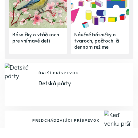
Básničky o vtáčikoch
Náučné básničky o
pre vnímavé deti
tvaroch, počtoch, či
dennom režime
ĎALŠÍ PRÍSPEVOK
Detská párty
PREDCHÁDZAJÚCI PRÍSPEVOK
Keď vonku prší