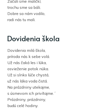
Začali sme maličkí,
trochu sme sa báli.
Dobre sa nám vodilo,
radi nás tu mali.
Dovidenia škola
Dovidenia milá škola,
príroda nás k sebe volá.
Už nás čaká les i lúka,
osvieženie potok núka.
Už si slnko lúče chystá,
už nás láka voda čistá.
Na prázdniny utekajme,
s úsmevom ich privítajme.´
Prázdniny, prázdniny,
budú celé hodiny.