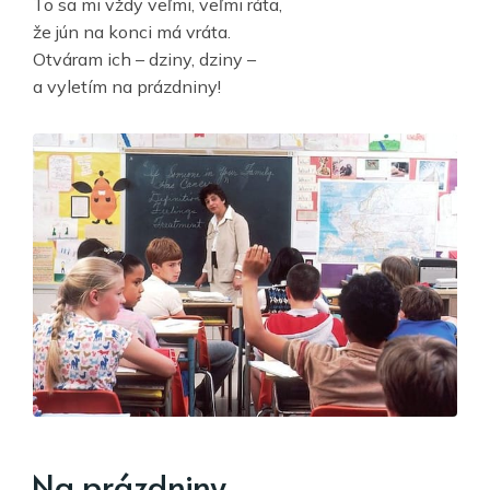
To sa mi vždy veľmi, veľmi ráta,
že jún na konci má vráta.
Otváram ich – dziny, dziny –
a vyletím na prázdniny!
Na prázdniny