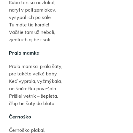
Kubo ten sa nezľakol,
naryl v poli zemiakov.
vysypal ich po sále:
Tu máte tie korále!
Väčšie tam už neboli,
zjedli ich aj bez soli.
Prala mamka
Prala mamka, prala šaty,
pre takéto veľké baby.
Keď vyprala, vyžmýkala,
na šnúročku povešala.
Prišiel vetrík – šepleta,
čľup tie šaty do blata.
Černoško
Černoško plakal,