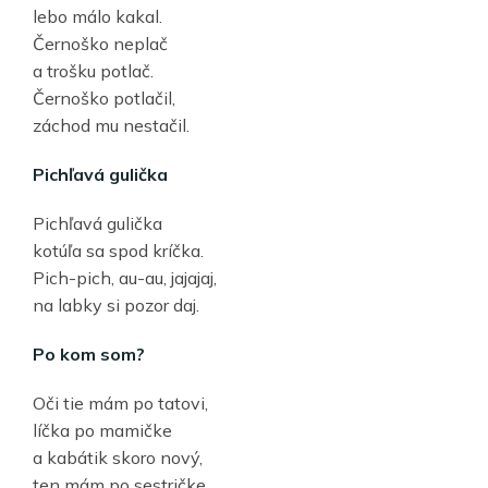
lebo málo kakal.
Černoško neplač
a trošku potlač.
Černoško potlačil,
záchod mu nestačil.
Pichľavá gulička
Pichľavá gulička
kotúľa sa spod kríčka.
Pich-pich, au-au, jajajaj,
na labky si pozor daj.
Po kom som?
Oči tie mám po tatovi,
líčka po mamičke
a kabátik skoro nový,
ten mám po sestričke.