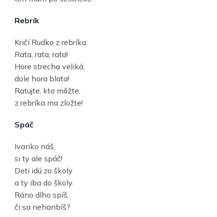
Rebrík
Kričí Rudko z rebríka:
Rata, rata, rata!
Hore strecha veliká,
dole hora blata!
Ratujte, kto môžte,
z rebríka ma zložte!
Spáč
Ivanko náš,
si ty ale spáč!
Deti idú zo školy
a ty iba do školy.
Ráno dlho spíš,
či sa nehanbíš?