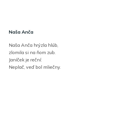
Naša Anča
Naša Anča hrýzla hlúb,
zlomila si na ňom zub.
Janíček je reční:
Neplač, veď bol mliečny.