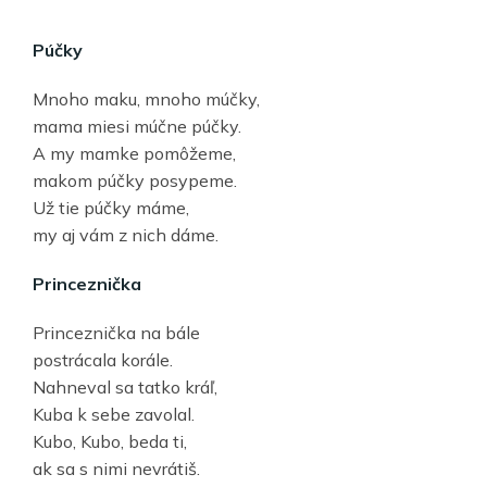
Púčky
Mnoho maku, mnoho múčky,
mama miesi múčne púčky.
A my mamke pomôžeme,
makom púčky posypeme.
Už tie púčky máme,
my aj vám z nich dáme.
Princeznička
Princeznička na bále
postrácala korále.
Nahneval sa tatko kráľ,
Kuba k sebe zavolal.
Kubo, Kubo, beda ti,
ak sa s nimi nevrátiš.