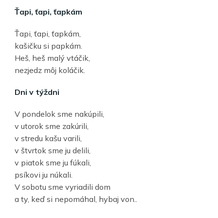
Ťapi, ťapi, ťapkám
Ťapi, ťapi, ťapkám,
kašičku si papkám.
Heš, heš malý vtáčik,
nezjedz môj koláčik.
Dni v týždni
V pondelok sme nakúpili,
v utorok sme zakúrili,
v stredu kašu varili,
v štvrtok sme ju delili,
v piatok sme ju fúkali,
psíkovi ju núkali.
V sobotu sme vyriadili dom
a ty, keď si nepomáhal, hybaj von..