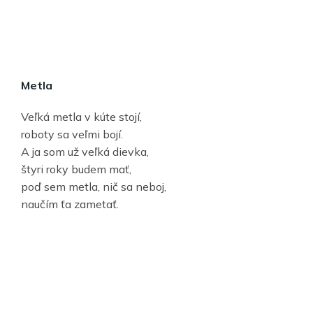
Metla
Veľká metla v kúte stojí,
roboty sa veľmi bojí.
A ja som už veľká dievka,
štyri roky budem mať,
poď sem metla, nič sa neboj,
naučím ťa zametať.