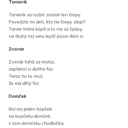
Tanierik
Tanierik sa rozbil, zostali len črepy.
Povedzte mi deti, kto tie črepy zlepí?
Tanier treba kúpiť a to nie sú špásy,
na druhý raz veru lepší pozor dám si.
Zvonár
Zvonár ťahá za motúz,
zaplietol si doňho fúz.
Teraz ho to mrzí,
že má dlhý fúz.
Domček
Bol raz jeden kopček,
na kopčeku domček,
v tom domčeku chodbička,