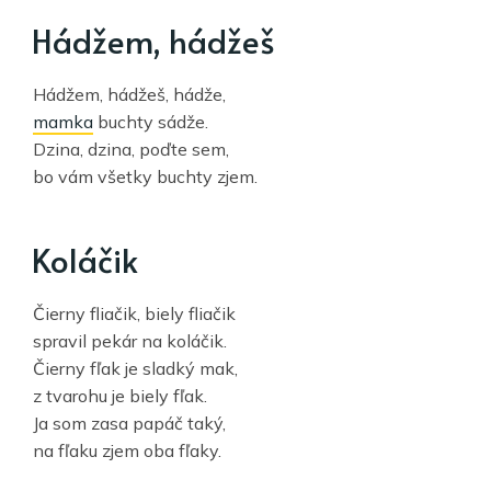
Hádžem, hádžeš
Hádžem, hádžeš, hádže,
mamka
buchty sádže.
Dzina, dzina, poďte sem,
bo vám všetky buchty zjem.
Koláčik
Čierny fliačik, biely fliačik
spravil pekár na koláčik.
Čierny fľak je sladký mak,
z tvarohu je biely fľak.
Ja som zasa papáč taký,
na fľaku zjem oba fľaky.