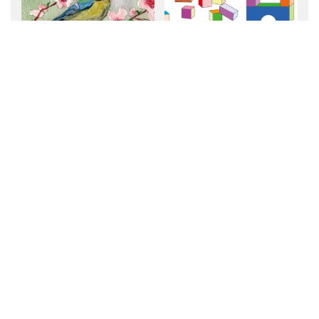
Básničky o vtáčikoch
Náučné básničky o
pre vnímavé deti
tvaroch, počtoch, či
dennom režime
ĎALŠÍ PRÍSPEVOK
Nepravá krtkova torta
PREDCHÁDZAJÚCI PRÍSPEVOK
Salaš Ostražica Nižná na Orave