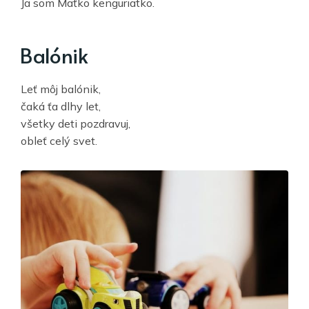
Ja som Maťko kenguriatko.
Balónik
Leť môj balónik,
čaká ťa dlhy let,
všetky deti pozdravuj,
obleť celý svet.