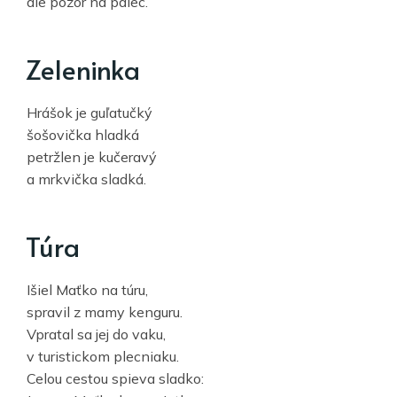
ale pozor na palec.
Zeleninka
Hrášok je guľatučký
šošovička hladká
petržlen je kučeravý
a mrkvička sladká.
Túra
Išiel Maťko na túru,
spravil z mamy kenguru.
Vpratal sa jej do vaku,
v turistickom plecniaku.
Celou cestou spieva sladko: