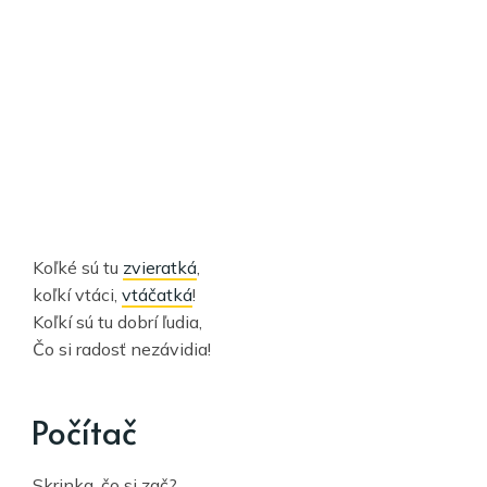
Koľké sú tu
zvieratká
,
koľkí vtáci,
vtáčatká
!
Koľkí sú tu dobrí ľudia,
Čo si radosť nezávidia!
Počítač
Skrinka, čo si zač?