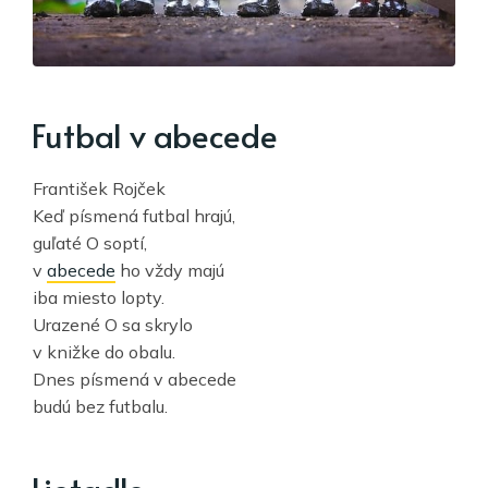
Futbal v abecede
František Rojček
Keď písmená futbal hrajú,
guľaté O soptí,
v
abecede
ho vždy majú
iba miesto lopty.
Urazené O sa skrylo
v knižke do obalu.
Dnes písmená v abecede
budú bez futbalu.