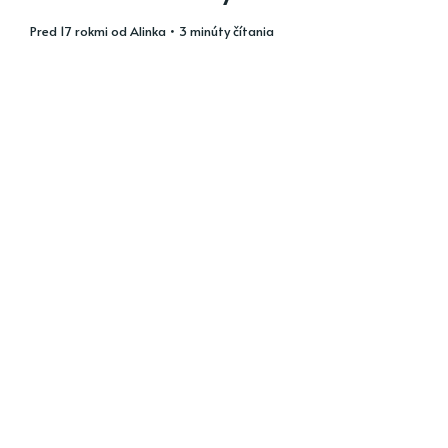
pred 17 rokmi
od
Alinka
• 3 minúty čítania