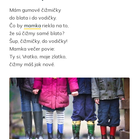
Mám gumové čižmičky
do blata i do vodičky.
Čo by
mamka
riekla na to,
že sú čižmy samé blato?
Šup, čižmičky, do vodičky!
Mamka večer povie:
Ty si, Vratko, moje zlatko,
čižmy máš jak nové.