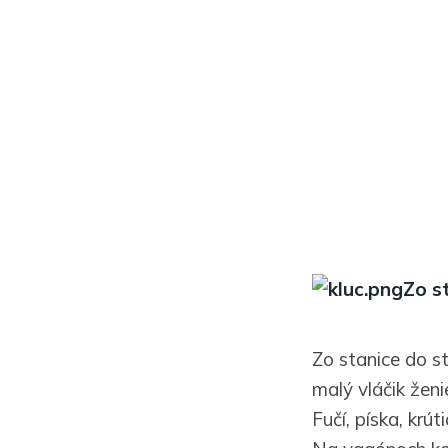
Zo s
Zo stanice do s
malý vláčik ženi
Fučí, píska, krút