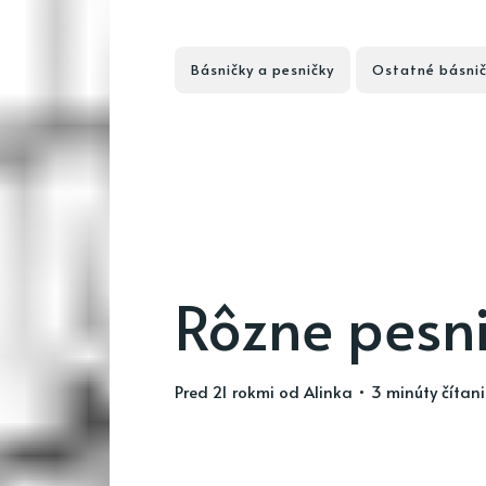
Básničky a pesničky
Ostatné básnič
Rôzne pesn
pred 21 rokmi
od
Alinka
• 3 minúty čítan