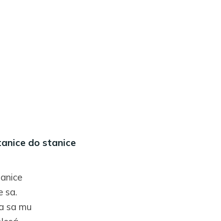
tanice do stanice
tanice
e sa.
ia sa mu