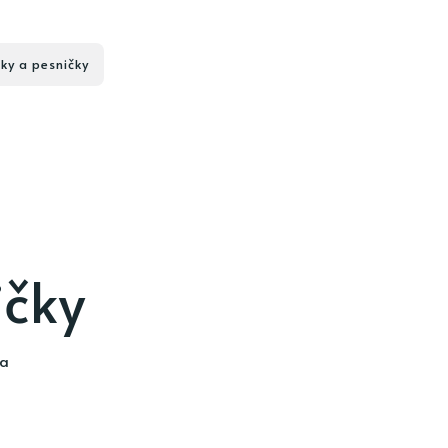
ky a pesničky
ičky
ia