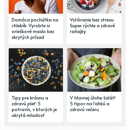
Domáca pochúťka na
Vstávanie bez stresu:
chlebík: Vyrobte si
Super rýchle a zdravé
orieškové maslo bez
raňajky
skrytých prísad
Tipy pre krásnu a
V hlavnej úlohe šalát!
zdravú pleť: 5
5 tipov na ľahkú a
potravín, v ktorých je
zdravú večeru
ukrytá mladosť