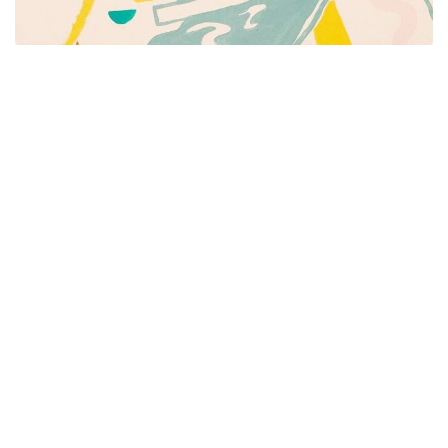
Píšeme pre mamičky aj oteckov. Kreatívne nápady
pre čas s deťmi. Články o rodine, básničky a pesničky
pre deti. Slovenské zvyky a sviatky a recepty.