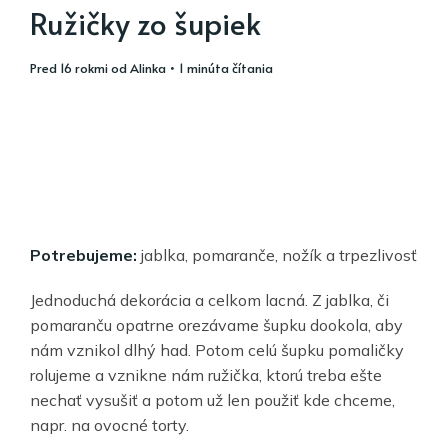
Ružičky zo šupiek
pred 16 rokmi
od
Alinka
• 1 minúta čítania
Potrebujeme:
jablka, pomaranče, nožík a trpezlivosť
Jednoduchá dekorácia a celkom lacná. Z jablka, či
pomaranču opatrne orezávame šupku dookola, aby
nám vznikol dlhý had. Potom celú šupku pomaličky
rolujeme a vznikne nám ružička, ktorú treba ešte
nechať vysušiť a potom už len použiť kde chceme,
napr. na ovocné torty.