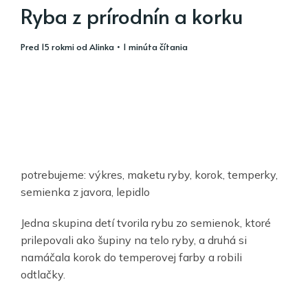
Ryba z prírodnín a korku
pred 15 rokmi
od
Alinka
• 1 minúta čítania
potrebujeme: výkres, maketu ryby, korok, temperky,
semienka z javora, lepidlo
Jedna skupina detí tvorila rybu zo semienok, ktoré
prilepovali ako šupiny na telo ryby, a druhá si
namáčala korok do temperovej farby a robili
odtlačky.