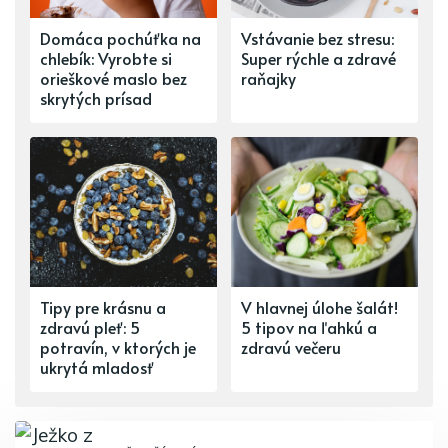
Domáca pochúťka na
Vstávanie bez stresu:
chlebík: Vyrobte si
Super rýchle a zdravé
orieškové maslo bez
raňajky
skrytých prísad
Tipy pre krásnu a
V hlavnej úlohe šalát!
zdravú pleť: 5
5 tipov na ľahkú a
potravín, v ktorých je
zdravú večeru
ukrytá mladosť