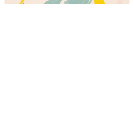
Píšeme pre mamičky aj oteckov. Kreatívne nápady
pre čas s deťmi. Články o rodine, básničky a pesničky
pre deti. Slovenské zvyky a sviatky a recepty.